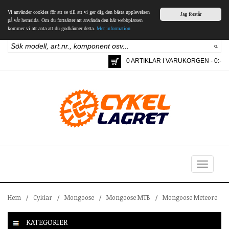
Vi använder cookies för att se till att vi ger dig den bästa upplevelsen
Jag förstår
på vår hemsida. Om du fortsätter att använda den här webbplatsen
kommer vi att anta att du godkänner detta.
Mer information
0 ARTIKLAR I VARUKORGEN - 0:-
Toggle
navigation
Hem
/
Cyklar
/
Mongoose
/
Mongoose MTB
/
Mongoose Meteore
KATEGORIER