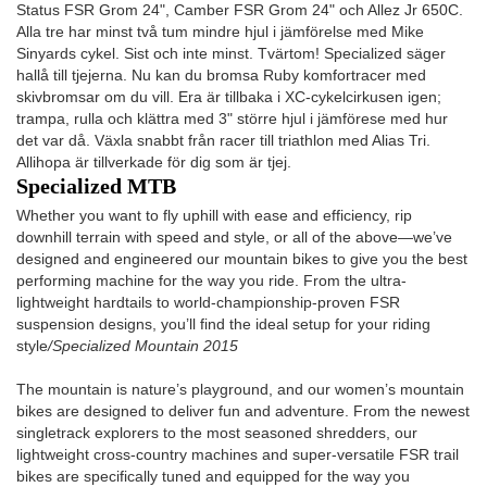
Status FSR Grom 24", Camber FSR Grom 24" och Allez Jr 650C.
Alla tre har minst två tum mindre hjul i jämförelse med Mike
Sinyards cykel. Sist och inte minst. Tvärtom! Specialized säger
hallå till tjejerna. Nu kan du bromsa Ruby komfortracer med
skivbromsar om du vill. Era är tillbaka i XC-cykelcirkusen igen;
trampa, rulla och klättra med 3" större hjul i jämförese med hur
det var då. Växla snabbt från racer till triathlon med Alias Tri.
Allihopa är tillverkade för dig som är tjej.
Specialized MTB
Whether you want to fly uphill with ease and efficiency, rip
downhill terrain with speed and style, or all of the above—we’ve
designed and engineered our mountain bikes to give you the best
performing machine for the way you ride. From the ultra-
lightweight hardtails to world-championship-proven FSR
suspension designs, you’ll find the ideal setup for your riding
style
/Specialized Mountain 2015
The mountain is nature’s playground, and our women’s mountain
bikes are designed to deliver fun and adventure. From the newest
singletrack explorers to the most seasoned shredders, our
lightweight cross-country machines and super-versatile FSR trail
bikes are specifically tuned and equipped for the way you