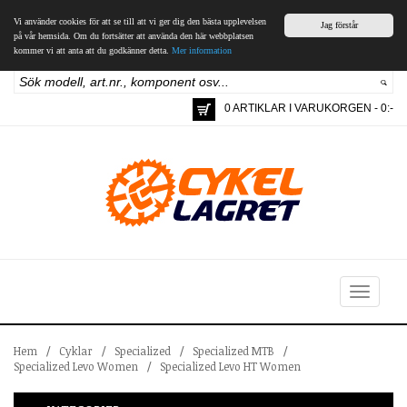
Vi använder cookies för att se till att vi ger dig den bästa upplevelsen
Jag förstår
på vår hemsida. Om du fortsätter att använda den här webbplatsen
kommer vi att anta att du godkänner detta.
Mer information
0 ARTIKLAR I VARUKORGEN - 0:-
Toggle
navigation
Hem
/
Cyklar
/
Specialized
/
Specialized MTB
/
Specialized Levo Women
/
Specialized Levo HT Women