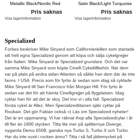
Metallic Black/Nordic Red
Satin Black/Light Turquoise
Pris saknas
Pris saknas
Visa lagerinformation
Visa lagerinformation
Specialized
Forbes beskriver Mike Sinyard som Californienkillen som startade
sitt helt egna Specialized genom att köpa och sälja cykelgrejjer
från Italien. Mike Sinyard är Specialized grundare. Och det var
samma Mike Sinyard som köpte Cinelli Cykeltillbehör. När dem
var på plats på andra sidan Atlanten så sålde han dem där de inte
fanns. I USA. Precis som för fyrtio år sedan som idag så cyklade
Mike Sinyard till San Francisco från Morgan Hill. För fyrto år
sedan var det för att hämta Cinelligrejjer på flygplatsen. Idag
cyklar han för att det är skoj. Det tror vi i alla fall. Specialized
första cykel är Allez. Men Specializedtitanen själv cyklar på
Roubaix. Det gör Fabian också =) Läs om Specialized nyheter!
Det är en uppmaning. Vi har räknat ihop alla Specializedcylar i år
till fler än 1800 stycken. Titta lite mer på splitternya Diverge,
nygamla Demo 650B, ganska nya Turbo S, Turbo X och Turbo.
Har du inte vuxit i rocken ännu? Titta i så fall jättemycket på