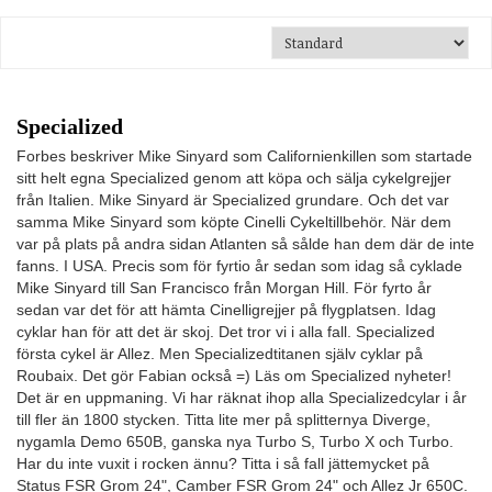
Specialized
Forbes beskriver Mike Sinyard som Californienkillen som startade
sitt helt egna Specialized genom att köpa och sälja cykelgrejjer
från Italien. Mike Sinyard är Specialized grundare. Och det var
samma Mike Sinyard som köpte Cinelli Cykeltillbehör. När dem
var på plats på andra sidan Atlanten så sålde han dem där de inte
fanns. I USA. Precis som för fyrtio år sedan som idag så cyklade
Mike Sinyard till San Francisco från Morgan Hill. För fyrto år
sedan var det för att hämta Cinelligrejjer på flygplatsen. Idag
cyklar han för att det är skoj. Det tror vi i alla fall. Specialized
första cykel är Allez. Men Specializedtitanen själv cyklar på
Roubaix. Det gör Fabian också =) Läs om Specialized nyheter!
Det är en uppmaning. Vi har räknat ihop alla Specializedcylar i år
till fler än 1800 stycken. Titta lite mer på splitternya Diverge,
nygamla Demo 650B, ganska nya Turbo S, Turbo X och Turbo.
Har du inte vuxit i rocken ännu? Titta i så fall jättemycket på
Status FSR Grom 24", Camber FSR Grom 24" och Allez Jr 650C.