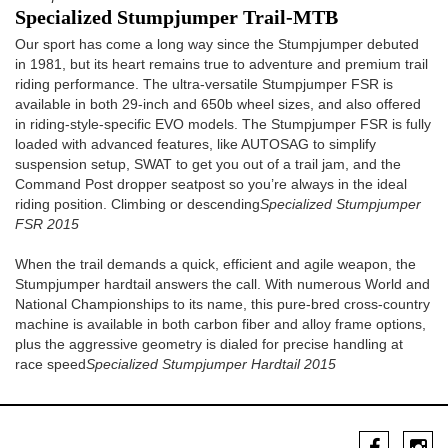
Specialized Stumpjumper Trail-MTB
Our sport has come a long way since the Stumpjumper debuted
in 1981, but its heart remains true to adventure and premium trail
riding performance. The ultra-versatile Stumpjumper FSR is
available in both 29-inch and 650b wheel sizes, and also offered
in riding-style-specific EVO models. The Stumpjumper FSR is fully
loaded with advanced features, like AUTOSAG to simplify
suspension setup, SWAT to get you out of a trail jam, and the
Command Post dropper seatpost so you’re always in the ideal
riding position. Climbing or descending
Specialized Stumpjumper
FSR 2015
When the trail demands a quick, efficient and agile weapon, the
Stumpjumper hardtail answers the call. With numerous World and
National Championships to its name, this pure-bred cross-country
machine is available in both carbon fiber and alloy frame options,
plus the aggressive geometry is dialed for precise handling at
race speed
Specialized Stumpjumper Hardtail 2015