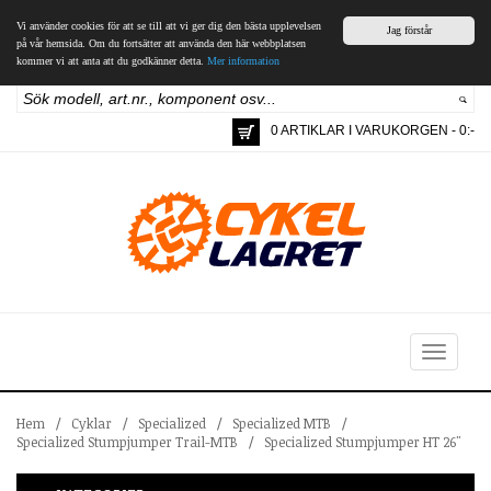
Vi använder cookies för att se till att vi ger dig den bästa upplevelsen
Jag förstår
på vår hemsida. Om du fortsätter att använda den här webbplatsen
kommer vi att anta att du godkänner detta.
Mer information
0 ARTIKLAR I VARUKORGEN - 0:-
Toggle
navigation
Hem
/
Cyklar
/
Specialized
/
Specialized MTB
/
Specialized Stumpjumper Trail-MTB
/
Specialized Stumpjumper HT 26"