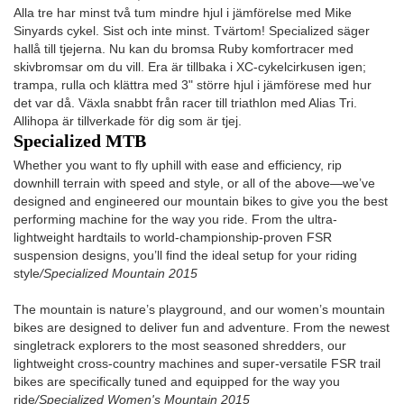
Alla tre har minst två tum mindre hjul i jämförelse med Mike
Sinyards cykel. Sist och inte minst. Tvärtom! Specialized säger
hallå till tjejerna. Nu kan du bromsa Ruby komfortracer med
skivbromsar om du vill. Era är tillbaka i XC-cykelcirkusen igen;
trampa, rulla och klättra med 3" större hjul i jämförese med hur
det var då. Växla snabbt från racer till triathlon med Alias Tri.
Allihopa är tillverkade för dig som är tjej.
Specialized MTB
Whether you want to fly uphill with ease and efficiency, rip
downhill terrain with speed and style, or all of the above—we’ve
designed and engineered our mountain bikes to give you the best
performing machine for the way you ride. From the ultra-
lightweight hardtails to world-championship-proven FSR
suspension designs, you’ll find the ideal setup for your riding
style
/Specialized Mountain 2015
The mountain is nature’s playground, and our women’s mountain
bikes are designed to deliver fun and adventure. From the newest
singletrack explorers to the most seasoned shredders, our
lightweight cross-country machines and super-versatile FSR trail
bikes are specifically tuned and equipped for the way you
ride
/Specialized Women's Mountain 2015