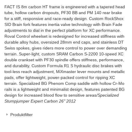
FACT IS 8m carbon HT frame is engineered with a tapered head
tube, hollow carbon dropouts, PF30 BB and PM 140 rear brake
for a stiff, responsive and race-ready design. Custom RockShox
SID Brain fork features inertia valve technology with Brain Fade
adjustments to dial in the perfect platform for XC performance.
Roval Control wheelset is redesigned for increased stiffness with
durable alloy hubs, oversized 28mm end caps, and stainless DT
Swiss spokes, gives riders more control to power over demanding
terrain. Super-light, custom SRAM Carbon S-2200 10-speed XC
double crankset with PF30 spindle offers stiffness, performance,
and durability. Custom Formula R1 S hydraulic disc brakes with
tool-less reach adjustment, MiXmaster lever mounts and metallic
pads, offer lightweight, power-packed control for ripping XC
terrain. Specialized BG Phenom Comp saddle with hollow Cr-Mo
rails is a lightweight and minimalist design, features patented BG
design for increased blood flow to sensitive areas
/Specialized
Stumpjumper Expert Carbon 26" 2012
Produktfilter