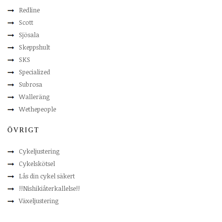
Redline
Scott
Sjösala
Skeppshult
SKS
Specialized
Subrosa
Walleräng
Wethepeople
ÖVRIGT
Cykeljustering
Cykelskötsel
Lås din cykel säkert
!!Nishikiåterkallelse!!
Växeljustering