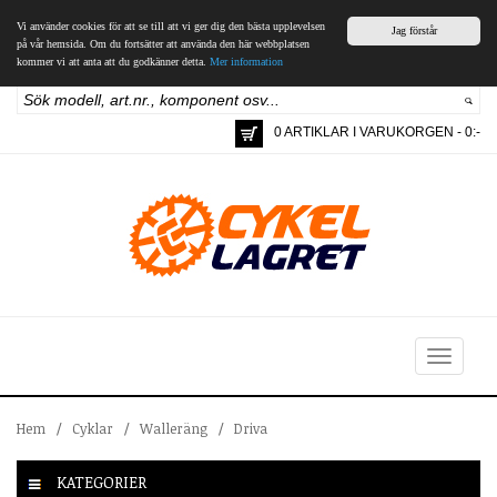
Vi använder cookies för att se till att vi ger dig den bästa upplevelsen
Jag förstår
på vår hemsida. Om du fortsätter att använda den här webbplatsen
kommer vi att anta att du godkänner detta.
Mer information
0 ARTIKLAR I VARUKORGEN - 0:-
Toggle
navigation
Hem
/
Cyklar
/
Walleräng
/
Driva
KATEGORIER