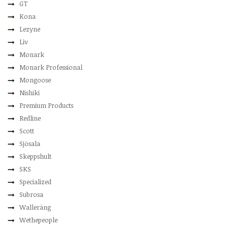
GT
Kona
Lezyne
Liv
Monark
Monark Professional
Mongoose
Nishiki
Premium Products
Redline
Scott
Sjösala
Skeppshult
SKS
Specialized
Subrosa
Walleräng
Wethepeople