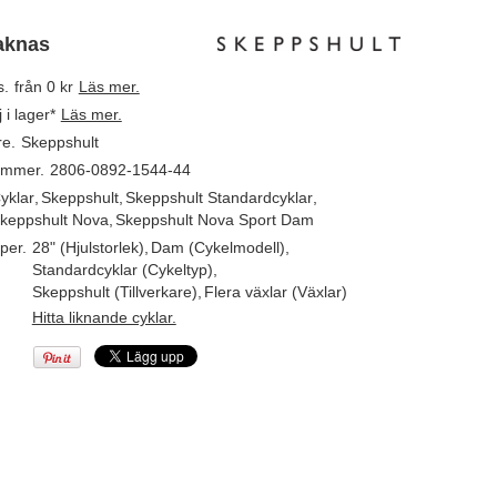
aknas
s.
från 0 kr
Läs mer.
j i lager*
Läs mer.
re.
Skeppshult
ummer.
2806-0892-1544-44
yklar
,
Skeppshult
,
Skeppshult Standardcyklar
,
keppshult Nova
,
Skeppshult Nova Sport Dam
per.
28" (Hjulstorlek)
,
Dam (Cykelmodell)
,
Standardcyklar (Cykeltyp)
,
Skeppshult (Tillverkare)
,
Flera växlar (Växlar)
Hitta liknande cyklar.