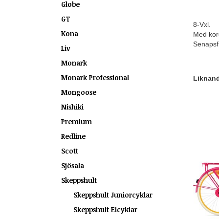
Globe
GT
8-Vxl.
Kona
Med kor
Senapsf
Liv
Monark
Monark Professional
Liknande
Mongoose
Nishiki
Premium
Redline
Scott
Sjösala
Skeppshult
Skeppshult Juniorcyklar
Skeppshult Elcyklar