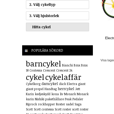
2. Välj cykeltyp
3. Välj hjulstorlek
Elect
POPULÄRA SÖKORD
barncykel
Visa lage
Bianchi
Bmx
Bmx
18
Contessa
Crescent
Crescent 24
cykel
cykelaffär
damcykel
Cykelkorg
däck
Electra
giant
herrcykel
giant propel
Handtag
Jett
Karin
kedjeskydd
kona
liv
Monark
Monark
karin
Nishiki
pakethållare
Peak
Pedaler
Riprock
rockhopper
Roxter
sadel
Saga
Scott
Scott contessa
Scott roxter
scott roxter