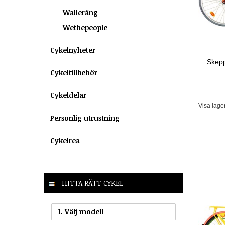
Walleräng
Wethepeople
Cykelnyheter
Skepp
Cykeltillbehör
Cykeldelar
Visa lage
Personlig utrustning
Cykelrea
HITTA RÄTT CYKEL
1. Välj modell