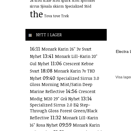
24
scott scale
Scott spark
Scott Sportster
sirrus
Sjösala
skärm
Specialized
Stöd
the
Tova
tove
Trek
NYTT I LAGER
16:11
Monark Karin 26" 3v Svart
Electra 
13:41
Nyhet
Monark Lill-Karin 20"
11:06
Gul Nyhet
Crescent Kebne
18:08
Svart
Monark Karin 7v TBD
09:40
Visa lage
Nyhet
Specialized Sirrus 3.0
Gloss Morning Mist/Satin Deep
14:56
Marine Reflective
Crescent
13:14
Modig M20 29" Grå Nyhet
Specialized Sirrus 2.0 EQ Step-
Through Gloss Forest Green/Black
11:32
Reflective
Monark Lill-Karin
09:59
16" Rosa Nyhet
Monark Karin