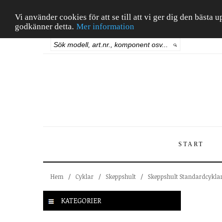
Vi använder cookies för att se till att vi ger dig den bäst
godkänner detta.
Mer information
START
Hem
/
Cyklar
/
Skeppshult
/
Skeppshult Standardcykla
KATEGORIER