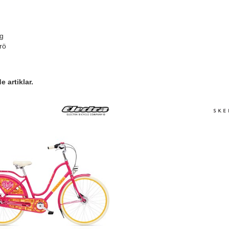
g
rö
 artiklar.