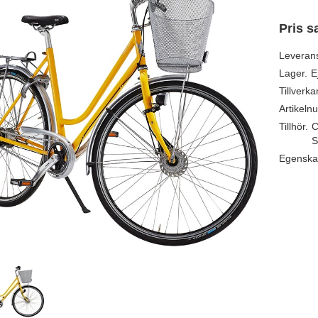
Pris s
Leveran
Lager.
E
Tillverka
Artikeln
Tillhör.
C
S
Egenska