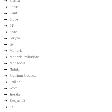
Electra
Ghost
Giant
Globe
GT
Kona
Lezyne
Liv
Monark
Monark Professional
Mongoose
Nishiki
Premium Products
Redline
Scott
Sjösala
Skeppshult
SKS