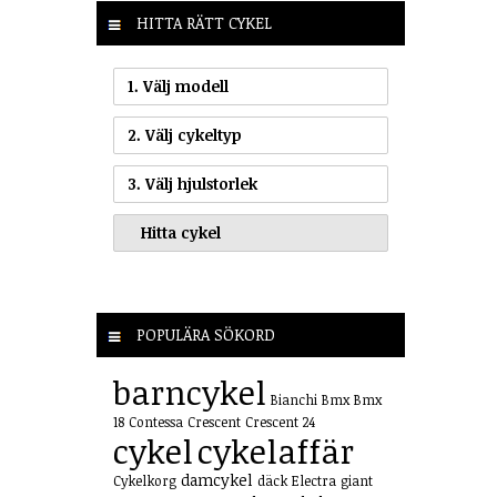
HITTA RÄTT CYKEL
1. Välj modell
2. Välj cykeltyp
3. Välj hjulstorlek
POPULÄRA SÖKORD
barncykel
Bianchi
Bmx
Bmx
18
Contessa
Crescent
Crescent 24
cykel
cykelaffär
damcykel
Cykelkorg
däck
Electra
giant