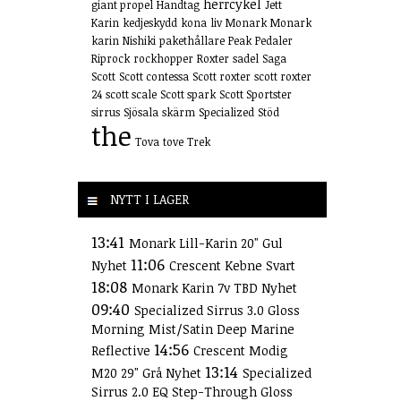
herrcykel
giant propel
Handtag
Jett
Karin
kedjeskydd
kona
liv
Monark
Monark
karin
Nishiki
pakethållare
Peak
Pedaler
Riprock
rockhopper
Roxter
sadel
Saga
Scott
Scott contessa
Scott roxter
scott roxter
24
scott scale
Scott spark
Scott Sportster
sirrus
Sjösala
skärm
Specialized
Stöd
the
Tova
tove
Trek
NYTT I LAGER
13:41
Monark Lill-Karin 20" Gul
11:06
Nyhet
Crescent Kebne Svart
18:08
Monark Karin 7v TBD Nyhet
09:40
Specialized Sirrus 3.0 Gloss
Morning Mist/Satin Deep Marine
14:56
Reflective
Crescent Modig
13:14
M20 29" Grå Nyhet
Specialized
Sirrus 2.0 EQ Step-Through Gloss