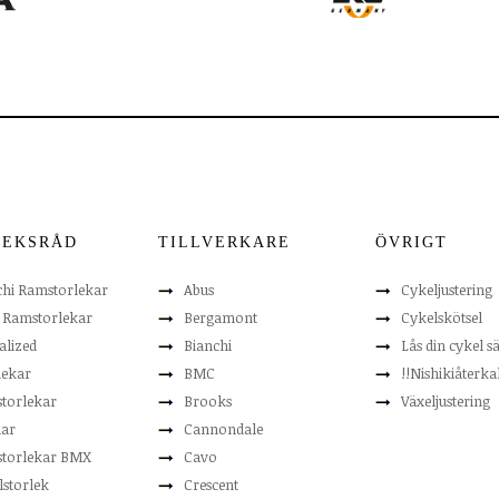
LEKSRÅD
TILLVERKARE
ÖVRIGT
chi Ramstorlekar
Abus
Cykeljustering
t Ramstorlekar
Bergamont
Cykelskötsel
alized
Bianchi
Lås din cykel s
lekar
BMC
!!Nishikiåterkal
torlekar
Brooks
Växeljustering
lar
Cannondale
torlekar BMX
Cavo
lstorlek
Crescent