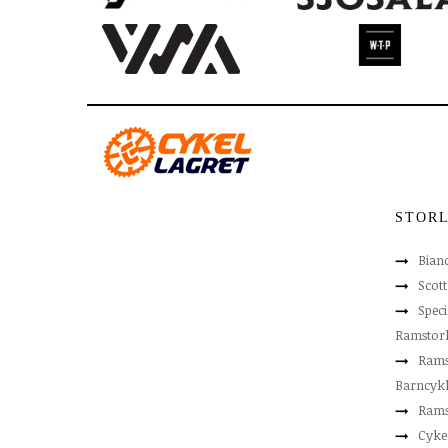
STOR
Bian
Scot
Speci
Ramstor
Rams
Barncyk
Rams
Cyke