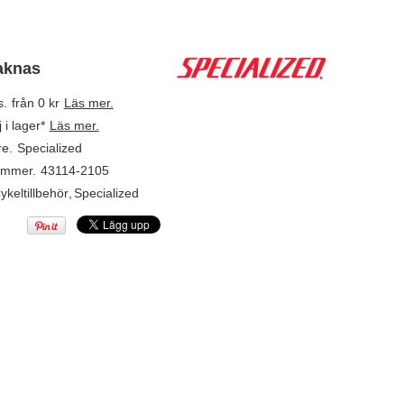
aknas
s.
från 0 kr
Läs mer.
j i lager*
Läs mer.
re.
Specialized
ummer.
43114-2105
ykeltillbehör
,
Specialized