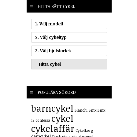
HITTA RÄTT CYKEL
1. Välj modell
2. Välj cykeltyp
3. Välj hjulstorlek
POPULÄRA SÖKORD
barncykel
Bianchi
Bmx
Bmx
cykel
18
contessa
cykelaffär
Cykelkorg
damcykel
Däck
giant
giant propel