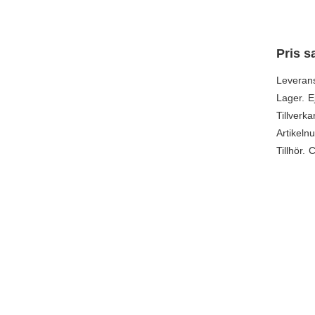
Pris s
Leveran
Lager.
E
Tillverka
Artikeln
Tillhör.
C