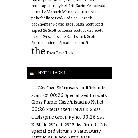
herrcykel
handtag
Jett
Karin
Kedjeskydd
kona
liv
Monark
Monark karin
nishiki
pakethållare
Peak
Pedaler
Riprock
rockhopper
Roxter
sadel
Saga
Scott
Scott
aspect 26
Scott contessa
Scott roxter
scott
roxter 24
scott scale
Scott spark
Scott
Sportster
sirrus
Sjösala
skärm
Stöd
the
Tova
Tove
Trek
NYTT I LAGER
00:26
Cavo Skärmsats, heltäckande
00:26
svart 20"
Specialized Hotwalk
Gloss Purple Haze/pistachio Nyhet
00:26
Specialized Hotwalk Gloss
00:26
Oasis/pine Green Nyhet
SKS
00:26
X-Blade 28" och 29" Bakskärm
Specialized Sirrus 3.0 Satin Dusty
Turquoise/Black/Satin Black