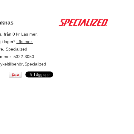
aknas
s.
från 0 kr
Läs mer.
j i lager*
Läs mer.
re.
Specialized
ummer.
5322-3050
ykeltillbehör
,
Specialized