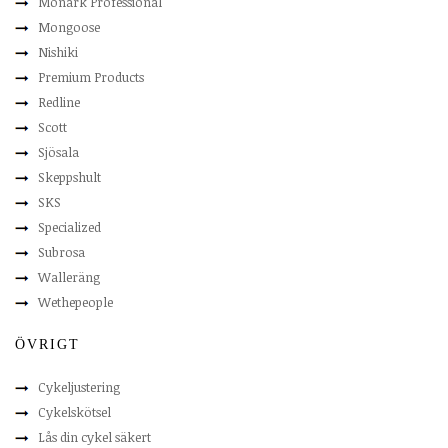
Monark Professional
Mongoose
Nishiki
Premium Products
Redline
Scott
Sjösala
Skeppshult
SKS
Specialized
Subrosa
Walleräng
Wethepeople
ÖVRIGT
Cykeljustering
Cykelskötsel
Lås din cykel säkert