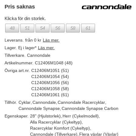
Pris saknas
Klicka för din storlek.
48
51
54
56
58
61
Leverans.
från 0 kr
Läs mer.
Lager.
Ej i lager*
Läs mer.
Tillverkare.
Cannondale
Artikelnummer.
C12406M1048 (48)
Övriga art.nr.
C12406M1051 (51)
C12406M1054 (54)
C12406M1056 (56)
C12406M1058 (58)
C12406M1061 (61)
Tillhör.
Cyklar
,
Cannondale
,
Cannondale Racercyklar
,
Cannondale Synapse
,
Cannondale Synapse Carbon
Egenskaper.
28" (Hjulstorlek)
,
Herr (Cykelmodell)
,
Alla Racercyklar (Cykeltyp)
,
Racercyklar Komfort (Cykeltyp)
,
Cannondale (Tillverkare)
,
Flera växlar (Växlar)