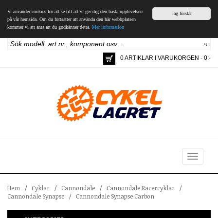
Vi använder cookies för att se till att vi ger dig den bästa upplevelsen
Jag förstår
på vår hemsida. Om du fortsätter att använda den här webbplatsen
kommer vi att anta att du godkänner detta.
Mer information
0 ARTIKLAR I VARUKORGEN - 0:-
Toggle
navigation
Hem
/
Cyklar
/
Cannondale
/
Cannondale Racercyklar
/
Cannondale Synapse
/
Cannondale Synapse Carbon