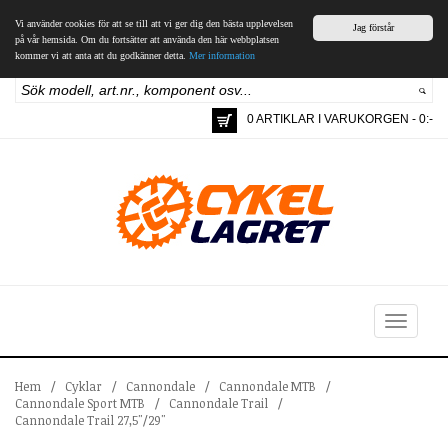
Vi använder cookies för att se till att vi ger dig den bästa upplevelsen
Jag förstår
på vår hemsida. Om du fortsätter att använda den här webbplatsen
kommer vi att anta att du godkänner detta.
Mer information
0 ARTIKLAR I VARUKORGEN - 0:-
Toggle
navigation
Hem
/
Cyklar
/
Cannondale
/
Cannondale MTB
/
Cannondale Sport MTB
/
Cannondale Trail
/
Cannondale Trail 27,5"/29"