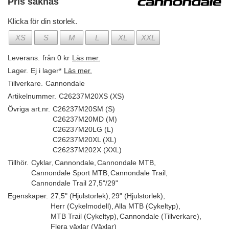
Pris saknas
Klicka för din storlek.
XS
S
M
L
XL
XXL
Leverans.
från 0 kr
Läs mer.
Lager.
Ej i lager*
Läs mer.
Tillverkare.
Cannondale
Artikelnummer.
C26237M20XS (XS)
Övriga art.nr.
C26237M20SM (S)
C26237M20MD (M)
C26237M20LG (L)
C26237M20XL (XL)
C26237M202X (XXL)
Tillhör.
Cyklar
,
Cannondale
,
Cannondale MTB
,
Cannondale Sport MTB
,
Cannondale Trail
,
Cannondale Trail 27,5"/29"
Egenskaper.
27,5" (Hjulstorlek)
,
29" (Hjulstorlek)
,
Herr (Cykelmodell)
,
Alla MTB (Cykeltyp)
,
MTB Trail (Cykeltyp)
,
Cannondale (Tillverkare)
,
Flera växlar (Växlar)