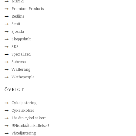
Nishiki
Premium Products
Redline
Scott
Sjösala
Skeppshult
SKS
Specialized
Subrosa
Walleräng
Wethepeople
ÖVRIGT
Cykeljustering
Cykelskötsel
Lås din cykel säkert
!!Nishikiåterkallelse!!
Växeljustering