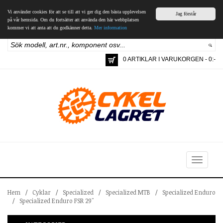
Vi använder cookies för att se till att vi ger dig den bästa upplevelsen
Jag förstår
på vår hemsida. Om du fortsätter att använda den här webbplatsen
kommer vi att anta att du godkänner detta.
Mer information
0 ARTIKLAR I VARUKORGEN - 0:-
Toggle
navigation
Hem
/
Cyklar
/
Specialized
/
Specialized MTB
/
Specialized Enduro
/
Specialized Enduro FSR 29"