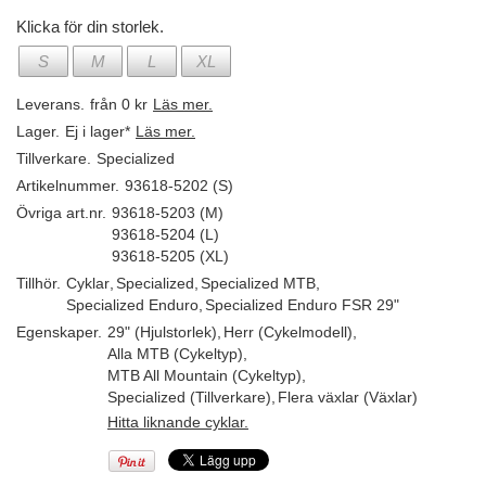
Klicka för din storlek.
S
M
L
XL
Leverans.
från 0 kr
Läs mer.
Lager.
Ej i lager*
Läs mer.
Tillverkare.
Specialized
Artikelnummer.
93618-5202 (S)
Övriga art.nr.
93618-5203 (M)
93618-5204 (L)
93618-5205 (XL)
Tillhör.
Cyklar
,
Specialized
,
Specialized MTB
,
Specialized Enduro
,
Specialized Enduro FSR 29"
Egenskaper.
29" (Hjulstorlek)
,
Herr (Cykelmodell)
,
Alla MTB (Cykeltyp)
,
MTB All Mountain (Cykeltyp)
,
Specialized (Tillverkare)
,
Flera växlar (Växlar)
Hitta liknande cyklar.