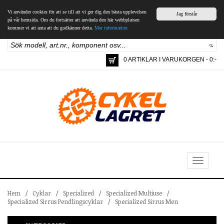
Vi använder cookies för att se till att vi ger dig den bästa upplevelsen
Jag förstår
på vår hemsida. Om du fortsätter att använda den här webbplatsen
kommer vi att anta att du godkänner detta.
Mer information
0 ARTIKLAR I VARUKORGEN - 0:-
Toggle
navigation
Hem
/
Cyklar
/
Specialized
/
Specialized Multiuse
/
Specialized Sirrus Pendlingscyklar
/
Specialized Sirrus Men