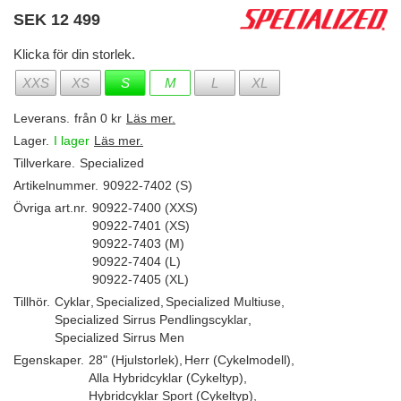
SEK
12 499
Klicka för din storlek.
XXS
XS
S
M
L
XL
Leverans.
från 0 kr
Läs mer.
Lager.
I lager
Läs mer.
Tillverkare.
Specialized
Artikelnummer.
90922-7402 (S)
Övriga art.nr.
90922-7400 (XXS)
90922-7401 (XS)
90922-7403 (M)
90922-7404 (L)
90922-7405 (XL)
Tillhör.
Cyklar
,
Specialized
,
Specialized Multiuse
,
Specialized Sirrus Pendlingscyklar
,
Specialized Sirrus Men
Egenskaper.
28" (Hjulstorlek)
,
Herr (Cykelmodell)
,
Alla Hybridcyklar (Cykeltyp)
,
Hybridcyklar Sport (Cykeltyp)
,