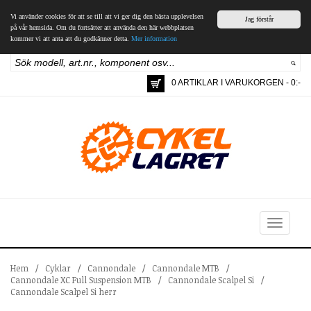
Vi använder cookies för att se till att vi ger dig den bästa upplevelsen
Jag förstår
på vår hemsida. Om du fortsätter att använda den här webbplatsen
kommer vi att anta att du godkänner detta.
Mer information
0 ARTIKLAR I VARUKORGEN - 0:-
Toggle
navigation
Hem
/
Cyklar
/
Cannondale
/
Cannondale MTB
/
Cannondale XC Full Suspension MTB
/
Cannondale Scalpel Si
/
Cannondale Scalpel Si herr