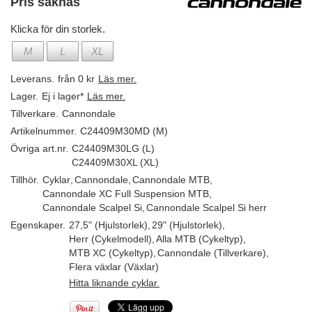
Pris saknas
Klicka för din storlek.
M
L
XL
Leverans.
från 0 kr
Läs mer.
Lager.
Ej i lager*
Läs mer.
Tillverkare.
Cannondale
Artikelnummer.
C24409M30MD (M)
Övriga art.nr.
C24409M30LG (L)
C24409M30XL (XL)
Tillhör.
Cyklar
,
Cannondale
,
Cannondale MTB
,
Cannondale XC Full Suspension MTB
,
Cannondale Scalpel Si
,
Cannondale Scalpel Si herr
Egenskaper.
27,5" (Hjulstorlek)
,
29" (Hjulstorlek)
,
Herr (Cykelmodell)
,
Alla MTB (Cykeltyp)
,
MTB XC (Cykeltyp)
,
Cannondale (Tillverkare)
,
Flera växlar (Växlar)
Hitta liknande cyklar.