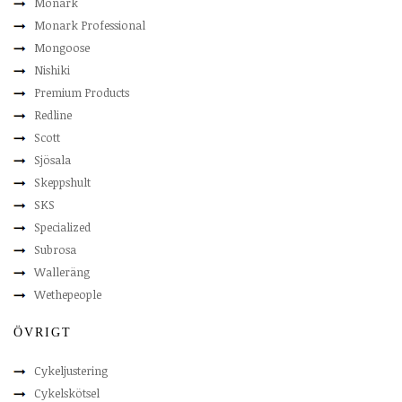
Monark
Monark Professional
Mongoose
Nishiki
Premium Products
Redline
Scott
Sjösala
Skeppshult
SKS
Specialized
Subrosa
Walleräng
Wethepeople
ÖVRIGT
Cykeljustering
Cykelskötsel