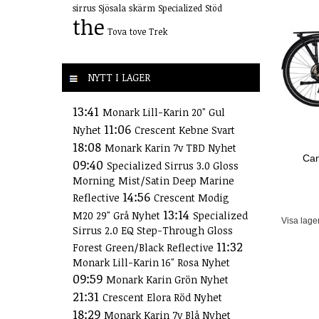
sirrus
Sjösala
skärm
Specialized
Stöd
the
Tova
tove
Trek
NYTT I LAGER
13:41
Monark Lill-Karin 20" Gul
11:06
Nyhet
Crescent Kebne Svart
18:08
Monark Karin 7v TBD Nyhet
Can
09:40
Specialized Sirrus 3.0 Gloss
Morning Mist/Satin Deep Marine
14:56
Reflective
Crescent Modig
13:14
M20 29" Grå Nyhet
Specialized
Visa lage
Sirrus 2.0 EQ Step-Through Gloss
11:32
Forest Green/Black Reflective
Monark Lill-Karin 16" Rosa Nyhet
09:59
Monark Karin Grön Nyhet
21:31
Crescent Elora Röd Nyhet
18:29
Monark Karin 7v Blå Nyhet