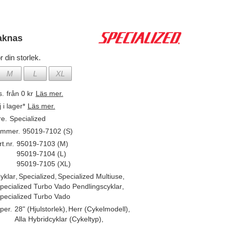
aknas
r din storlek.
M
L
XL
s.
från 0 kr
Läs mer.
j i lager*
Läs mer.
re.
Specialized
ummer.
95019-7102 (S)
t.nr.
95019-7103 (M)
95019-7104 (L)
95019-7105 (XL)
yklar
,
Specialized
,
Specialized Multiuse
,
pecialized Turbo Vado Pendlingscyklar
,
pecialized Turbo Vado
per.
28" (Hjulstorlek)
,
Herr (Cykelmodell)
,
Alla Hybridcyklar (Cykeltyp)
,