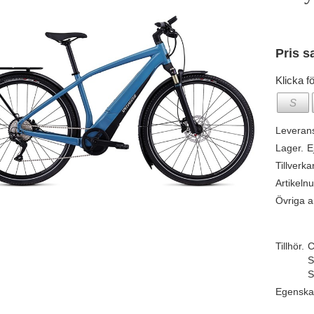
Pris s
Klicka fö
S
Leveran
Lager.
E
Tillverka
Artikeln
Övriga ar
Tillhör.
C
S
S
Egenska