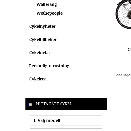
Walleräng
Wethepeople
Cykelnyheter
Cykeltillbehör
C
Cykeldelar
Personlig utrustning
Visa lage
Cykelrea
HITTA RÄTT CYKEL
1. Välj modell