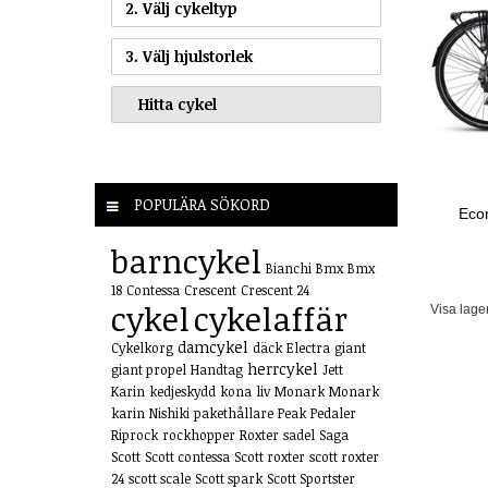
2. Välj cykeltyp
3. Välj hjulstorlek
POPULÄRA SÖKORD
Eco
barncykel
Bianchi
Bmx
Bmx
18
Contessa
Crescent
Crescent 24
cykel
cykelaffär
Visa lage
damcykel
Cykelkorg
däck
Electra
giant
herrcykel
giant propel
Handtag
Jett
Karin
kedjeskydd
kona
liv
Monark
Monark
karin
Nishiki
pakethållare
Peak
Pedaler
Riprock
rockhopper
Roxter
sadel
Saga
Scott
Scott contessa
Scott roxter
scott roxter
24
scott scale
Scott spark
Scott Sportster