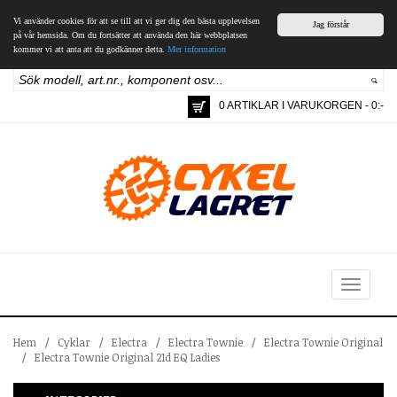
Vi använder cookies för att se till att vi ger dig den bästa upplevelsen
Jag förstår
på vår hemsida. Om du fortsätter att använda den här webbplatsen
kommer vi att anta att du godkänner detta.
Mer information
0 ARTIKLAR I VARUKORGEN - 0:-
Toggle
navigation
Hem
/
Cyklar
/
Electra
/
Electra Townie
/
Electra Townie Original
/
Electra Townie Original 21d EQ Ladies