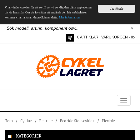
Vi använder cookies för att se till att vi ger dig den bästa upplevelsen
Jag förstår
på vår hemsida. Om du fortsätter att använda den här webbplatsen
kommer vi att anta att du godkänner detta.
Mer information
0 ARTIKLAR I VARUKORGEN - 0:-
Toggle
navigation
Hem
/
Cyklar
/
Ecoride
/
Ecoride Stadscyklar
/
Flexible
KATEGORIER