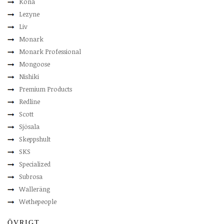
Kona
Lezyne
Liv
Monark
Monark Professional
Mongoose
Nishiki
Premium Products
Redline
Scott
Sjösala
Skeppshult
SKS
Specialized
Subrosa
Walleräng
Wethepeople
ÖVRIGT