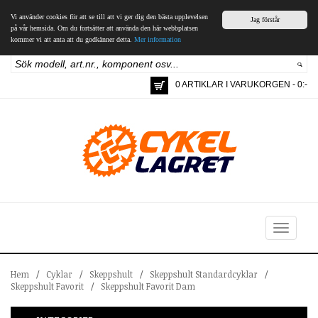
Vi använder cookies för att se till att vi ger dig den bästa upplevelsen
Jag förstår
på vår hemsida. Om du fortsätter att använda den här webbplatsen
kommer vi att anta att du godkänner detta.
Mer information
0 ARTIKLAR I VARUKORGEN - 0:-
Toggle
navigation
Hem
/
Cyklar
/
Skeppshult
/
Skeppshult Standardcyklar
/
Skeppshult Favorit
/
Skeppshult Favorit Dam