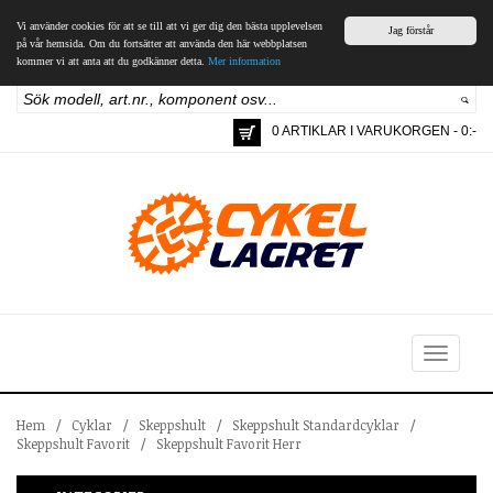
Vi använder cookies för att se till att vi ger dig den bästa upplevelsen
Jag förstår
på vår hemsida. Om du fortsätter att använda den här webbplatsen
kommer vi att anta att du godkänner detta.
Mer information
0 ARTIKLAR I VARUKORGEN - 0:-
Toggle
navigation
Hem
/
Cyklar
/
Skeppshult
/
Skeppshult Standardcyklar
/
Skeppshult Favorit
/
Skeppshult Favorit Herr