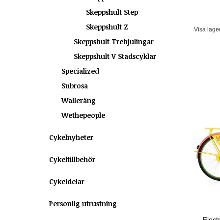
Skeppshult Step
Skeppshult Z
Visa lage
Skeppshult Trehjulingar
Skeppshult V Stadscyklar
Specialized
Subrosa
Walleräng
Wethepeople
Cykelnyheter
Cykeltillbehör
Cykeldelar
Personlig utrustning
Elect