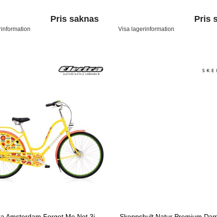
Pris saknas
Pris 
rinformation
Visa lagerinformation
ra Amsterdam Forget Me Not 3i
Skeppshult Natur Premium Dam