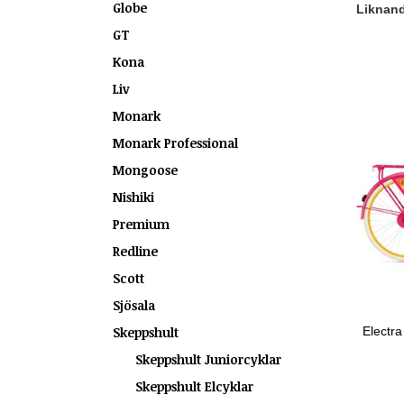
Globe
Liknande
GT
Kona
Liv
Monark
Monark Professional
Mongoose
Nishiki
Premium
Redline
Scott
Sjösala
Skeppshult
Electr
Skeppshult Juniorcyklar
Skeppshult Elcyklar