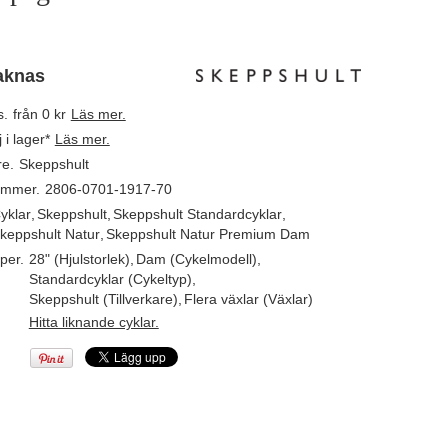
aknas
s.
från 0 kr
Läs mer.
j i lager*
Läs mer.
re.
Skeppshult
ummer.
2806-0701-1917-70
yklar
,
Skeppshult
,
Skeppshult Standardcyklar
,
keppshult Natur
,
Skeppshult Natur Premium Dam
per.
28" (Hjulstorlek)
,
Dam (Cykelmodell)
,
Standardcyklar (Cykeltyp)
,
Skeppshult (Tillverkare)
,
Flera växlar (Växlar)
Hitta liknande cyklar.