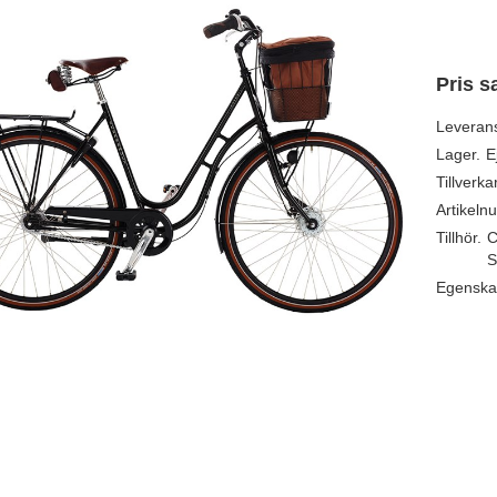
Pris s
Leveran
Lager.
E
Tillverka
Artikeln
Tillhör.
C
S
Egenska