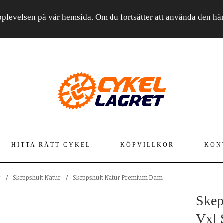
a upplevelsen på vår hemsida. Om du fortsätter att använda den h
HITTA RÄTT CYKEL
KÖPVILLKOR
KON
r
/
Skeppshult Natur
/
Skeppshult Natur Premium Dam
Skep
Vxl 