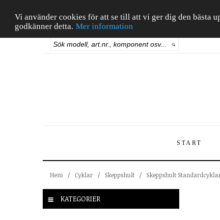
Vi använder cookies för att se till att vi ger dig den bäst
godkänner detta.
Mer information
START
Hem
/
Cyklar
/
Skeppshult
/
Skeppshult Standardcykla
KATEGORIER