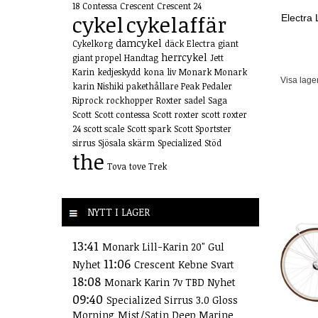
18
Contessa
Crescent
Crescent 24
cykel
cykelaffär
Electra 
damcykel
Cykelkorg
däck
Electra
giant
herrcykel
giant propel
Handtag
Jett
Karin
kedjeskydd
kona
liv
Monark
Monark
Visa lage
karin
Nishiki
pakethållare
Peak
Pedaler
Riprock
rockhopper
Roxter
sadel
Saga
Scott
Scott contessa
Scott roxter
scott roxter
24
scott scale
Scott spark
Scott Sportster
sirrus
Sjösala
skärm
Specialized
Stöd
the
Tova
tove
Trek
NYTT I LAGER
13:41
Monark Lill-Karin 20" Gul
11:06
Nyhet
Crescent Kebne Svart
18:08
Monark Karin 7v TBD Nyhet
09:40
Specialized Sirrus 3.0 Gloss
Morning Mist/Satin Deep Marine