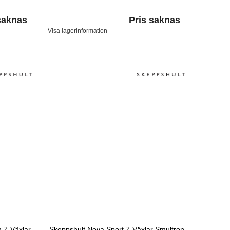
saknas
Pris saknas
Visa lagerinformation
 7-Växlar
Skeppshult Nova Sport 7-Växlar Smultron