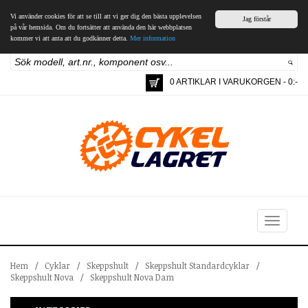
Vi använder cookies för att se till att vi ger dig den bästa upplevelsen
Jag förstår
på vår hemsida. Om du fortsätter att använda den här webbplatsen
kommer vi att anta att du godkänner detta.
Mer information
0 ARTIKLAR I VARUKORGEN - 0:-
Toggle
navigation
Hem
/
Cyklar
/
Skeppshult
/
Skeppshult Standardcyklar
/
Skeppshult Nova
/
Skeppshult Nova Dam