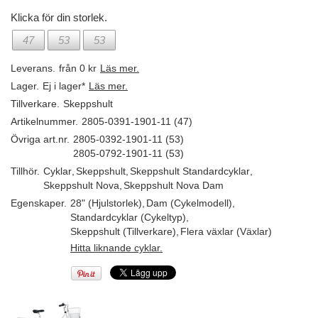
Klicka för din storlek.
47
53
53
Leverans.
från 0 kr
Läs mer.
Lager.
Ej i lager*
Läs mer.
Tillverkare.
Skeppshult
Artikelnummer.
2805-0391-1901-11 (47)
Övriga art.nr.
2805-0392-1901-11 (53)
2805-0792-1901-11 (53)
Tillhör.
Cyklar
,
Skeppshult
,
Skeppshult Standardcyklar
,
Skeppshult Nova
,
Skeppshult Nova Dam
Egenskaper.
28" (Hjulstorlek)
,
Dam (Cykelmodell)
,
Standardcyklar (Cykeltyp)
,
Skeppshult (Tillverkare)
,
Flera växlar (Växlar)
Hitta liknande cyklar.