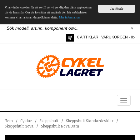
Vi använder cookies för att se till att vi ger dig den bästa upplevelsen
Jag förstår
på vår hemsida. Om du fortsätter att använda den här webbplatsen
kommer vi att anta att du godkänner detta.
Mer information
0 ARTIKLAR I VARUKORGEN - 0:-
Toggle
navigation
Hem
/
Cyklar
/
Skeppshult
/
Skeppshult Standardcyklar
/
Skeppshult Nova
/
Skeppshult Nova Dam