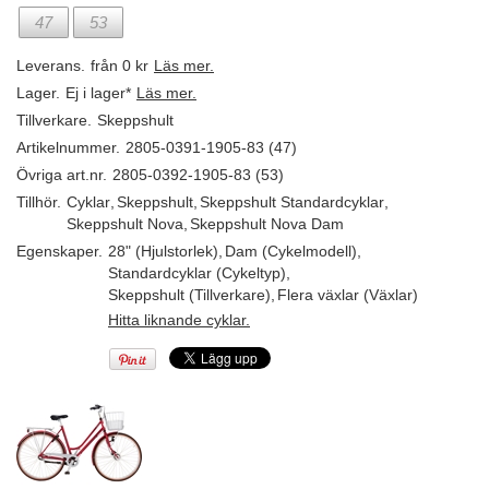
47
53
Leverans.
från 0 kr
Läs mer.
Lager.
Ej i lager*
Läs mer.
Tillverkare.
Skeppshult
Artikelnummer.
2805-0391-1905-83 (47)
Övriga art.nr.
2805-0392-1905-83 (53)
Tillhör.
Cyklar
,
Skeppshult
,
Skeppshult Standardcyklar
,
Skeppshult Nova
,
Skeppshult Nova Dam
Egenskaper.
28" (Hjulstorlek)
,
Dam (Cykelmodell)
,
Standardcyklar (Cykeltyp)
,
Skeppshult (Tillverkare)
,
Flera växlar (Växlar)
Hitta liknande cyklar.