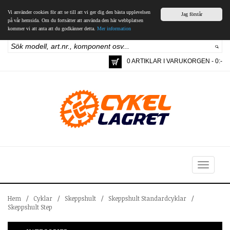
Vi använder cookies för att se till att vi ger dig den bästa upplevelsen
Jag förstår
på vår hemsida. Om du fortsätter att använda den här webbplatsen
kommer vi att anta att du godkänner detta.
Mer information
0 ARTIKLAR I VARUKORGEN - 0:-
Toggle
navigation
Hem
/
Cyklar
/
Skeppshult
/
Skeppshult Standardcyklar
/
Skeppshult Step