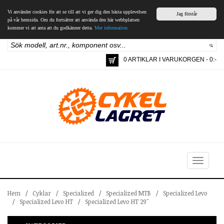
Vi använder cookies för att se till att vi ger dig den bästa upplevelsen
Jag förstår
på vår hemsida. Om du fortsätter att använda den här webbplatsen
kommer vi att anta att du godkänner detta.
Mer information
0 ARTIKLAR I VARUKORGEN - 0:-
Toggle
navigation
Hem
/
Cyklar
/
Specialized
/
Specialized MTB
/
Specialized Levo
/
Specialized Levo HT
/
Specialized Levo HT 29"