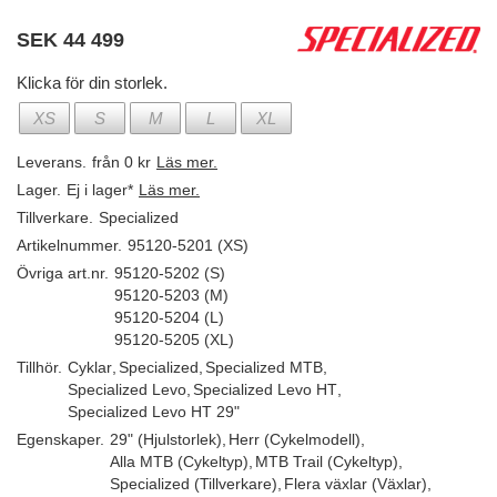
SEK
44 499
Klicka för din storlek.
XS
S
M
L
XL
Leverans.
från 0 kr
Läs mer.
Lager.
Ej i lager*
Läs mer.
Tillverkare.
Specialized
Artikelnummer.
95120-5201 (XS)
Övriga art.nr.
95120-5202 (S)
95120-5203 (M)
95120-5204 (L)
95120-5205 (XL)
Tillhör.
Cyklar
,
Specialized
,
Specialized MTB
,
Specialized Levo
,
Specialized Levo HT
,
Specialized Levo HT 29"
Egenskaper.
29" (Hjulstorlek)
,
Herr (Cykelmodell)
,
Alla MTB (Cykeltyp)
,
MTB Trail (Cykeltyp)
,
Specialized (Tillverkare)
,
Flera växlar (Växlar)
,