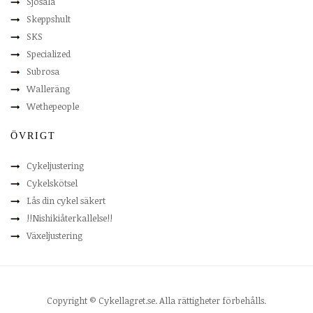
Sjösala
Skeppshult
SKS
Specialized
Subrosa
Walleräng
Wethepeople
ÖVRIGT
Cykeljustering
Cykelskötsel
Lås din cykel säkert
!!Nishikiåterkallelse!!
Växeljustering
Copyright © Cykellagret.se. Alla rättigheter förbehålls.