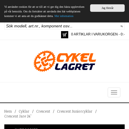
Vi använder cookies för att se till att vi ger dig den bästa upplevelsen
Jag förstår
på vår hemsida. Om du fortsätter att använda den här webbplatsen
kommer vi att anta att du godkänner detta.
Mer information
0 ARTIKLAR I VARUKORGEN - 0:-
Toggle
navigation
Hem
/
Cyklar
/
Crescent
/
Crescent Juniorcyklar
/
Crescent Jare 24"