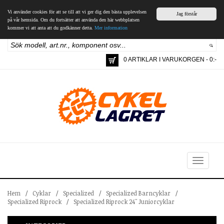
Vi använder cookies för att se till att vi ger dig den bästa upplevelsen
Jag förstår
på vår hemsida. Om du fortsätter att använda den här webbplatsen
kommer vi att anta att du godkänner detta.
Mer information
0 ARTIKLAR I VARUKORGEN - 0:-
Toggle
navigation
Hem
/
Cyklar
/
Specialized
/
Specialized Barncyklar
/
Specialized Riprock
/
Specialized Riprock 24" Juniorcyklar