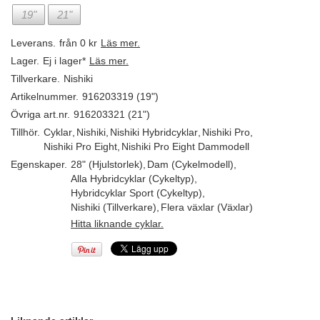
19"
21"
Leverans.
från 0 kr
Läs mer.
Lager.
Ej i lager*
Läs mer.
Tillverkare.
Nishiki
Artikelnummer.
916203319 (19")
Övriga art.nr.
916203321 (21")
Tillhör.
Cyklar
,
Nishiki
,
Nishiki Hybridcyklar
,
Nishiki Pro
,
Nishiki Pro Eight
,
Nishiki Pro Eight Dammodell
Egenskaper.
28" (Hjulstorlek)
,
Dam (Cykelmodell)
,
Alla Hybridcyklar (Cykeltyp)
,
Hybridcyklar Sport (Cykeltyp)
,
Nishiki (Tillverkare)
,
Flera växlar (Växlar)
Hitta liknande cyklar.