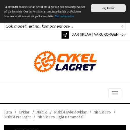
Vi använder cookies för att se till att vi ger dig den bästa upplevelsen
Jag förstår
på vår hemsida. Om du fortsätter att använda den här webbplatsen
kommer vi att anta att du godkänner detta.
Mer information
0 ARTIKLAR I VARUKORGEN - 0:-
Toggle
navigation
Hem
/
Cyklar
/
Nishiki
/
Nishiki Hybridcyklar
/
Nishiki Pro
/
Nishiki Pro Eight
/
Nishiki Pro Eight Dammodell