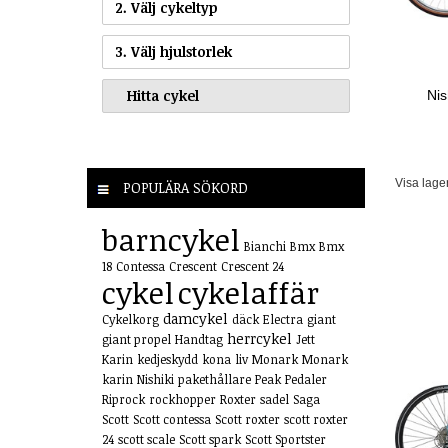
2. Välj cykeltyp
3. Välj hjulstorlek
Ni
Visa lage
POPULÄRA SÖKORD
barncykel
Bianchi
Bmx
Bmx
18
Contessa
Crescent
Crescent 24
cykel
cykelaffär
damcykel
Cykelkorg
däck
Electra
giant
herrcykel
giant propel
Handtag
Jett
Karin
kedjeskydd
kona
liv
Monark
Monark
karin
Nishiki
pakethållare
Peak
Pedaler
Riprock
rockhopper
Roxter
sadel
Saga
Scott
Scott contessa
Scott roxter
scott roxter
24
scott scale
Scott spark
Scott Sportster