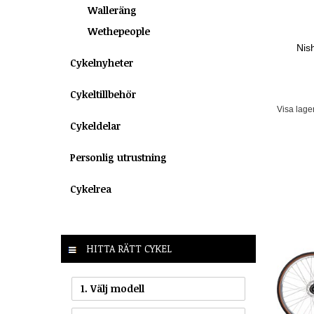
Walleräng
Wethepeople
Nis
Cykelnyheter
Cykeltillbehör
Visa lage
Cykeldelar
Personlig utrustning
Cykelrea
HITTA RÄTT CYKEL
1. Välj modell