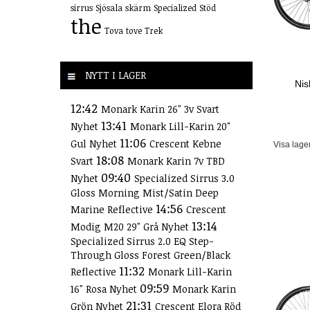
sirrus
Sjösala
skärm
Specialized
Stöd
the
Tova
tove
Trek
NYTT I LAGER
Nis
12:42
Monark Karin 26" 3v Svart
13:41
Nyhet
Monark Lill-Karin 20"
11:06
Gul Nyhet
Crescent Kebne
Visa lage
18:08
Svart
Monark Karin 7v TBD
09:40
Nyhet
Specialized Sirrus 3.0
Gloss Morning Mist/Satin Deep
14:56
Marine Reflective
Crescent
13:14
Modig M20 29" Grå Nyhet
Specialized Sirrus 2.0 EQ Step-
Through Gloss Forest Green/Black
11:32
Reflective
Monark Lill-Karin
09:59
16" Rosa Nyhet
Monark Karin
21:31
Grön Nyhet
Crescent Elora Röd