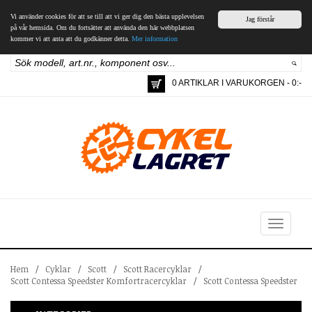
Vi använder cookies för att se till att vi ger dig den bästa upplevelsen
Jag förstår
på vår hemsida. Om du fortsätter att använda den här webbplatsen
kommer vi att anta att du godkänner detta.
Mer information
0 ARTIKLAR I VARUKORGEN - 0:-
Toggle
navigation
Hem
/
Cyklar
/
Scott
/
Scott Racercyklar
/
Scott Contessa Speedster Komfortracercyklar
/
Scott Contessa Speedster