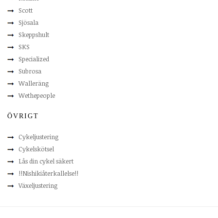
Scott
Sjösala
Skeppshult
SKS
Specialized
Subrosa
Walleräng
Wethepeople
ÖVRIGT
Cykeljustering
Cykelskötsel
Lås din cykel säkert
!!Nishikiåterkallelse!!
Växeljustering