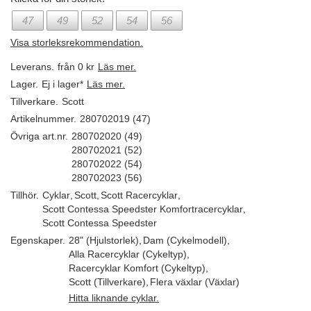
47
49
52
54
56
Visa storleksrekommendation.
Leverans.
från 0 kr
Läs mer.
Lager.
Ej i lager*
Läs mer.
Tillverkare.
Scott
Artikelnummer.
280702019 (47)
Övriga art.nr.
280702020 (49)
280702021 (52)
280702022 (54)
280702023 (56)
Tillhör.
Cyklar
,
Scott
,
Scott Racercyklar
,
Scott Contessa Speedster Komfortracercyklar
,
Scott Contessa Speedster
Egenskaper.
28" (Hjulstorlek)
,
Dam (Cykelmodell)
,
Alla Racercyklar (Cykeltyp)
,
Racercyklar Komfort (Cykeltyp)
,
Scott (Tillverkare)
,
Flera växlar (Växlar)
Hitta liknande cyklar.