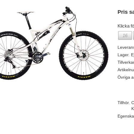
Pris s
Klicka fö
16
Leveran
Lager.
E
Tillverka
Artikeln
Övriga ar
Tillhör.
C
K
Egenska