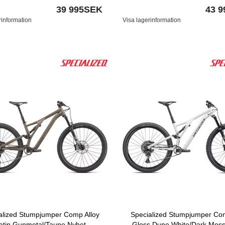
39 995SEK
43 
rinformation
Visa lagerinformation
alized Stumpjumper Comp Alloy
Specialized Stumpjumper Com
atin Gunmetal/Taupe Nyhet
Gloss Dune White/Dark Mos