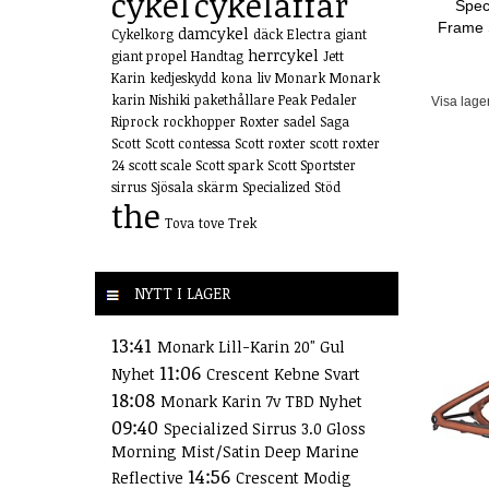
cykel
cykelaffär
Spec
Frame 
damcykel
Cykelkorg
däck
Electra
giant
herrcykel
giant propel
Handtag
Jett
Karin
kedjeskydd
kona
liv
Monark
Monark
karin
Nishiki
pakethållare
Peak
Pedaler
Visa lage
Riprock
rockhopper
Roxter
sadel
Saga
Scott
Scott contessa
Scott roxter
scott roxter
24
scott scale
Scott spark
Scott Sportster
sirrus
Sjösala
skärm
Specialized
Stöd
the
Tova
tove
Trek
NYTT I LAGER
13:41
Monark Lill-Karin 20" Gul
11:06
Nyhet
Crescent Kebne Svart
18:08
Monark Karin 7v TBD Nyhet
09:40
Specialized Sirrus 3.0 Gloss
Morning Mist/Satin Deep Marine
14:56
Reflective
Crescent Modig