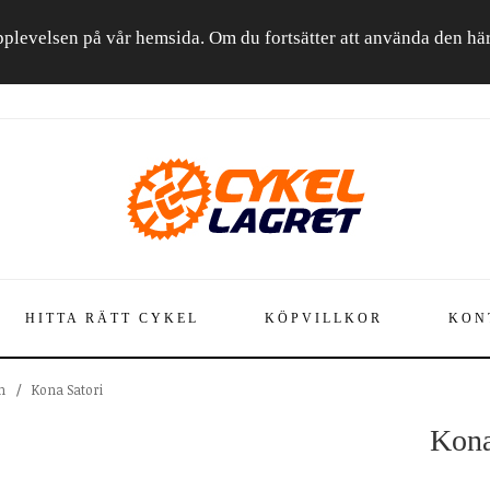
a upplevelsen på vår hemsida. Om du fortsätter att använda den h
HITTA RÄTT CYKEL
KÖPVILLKOR
KON
n
/
Kona Satori
Kona