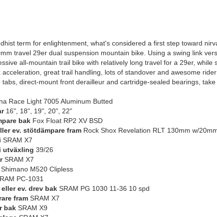
hist term for enlightenment, what's considered a first step toward nirva
m travel 29er dual suspension mountain bike. Using a swing link versi
ssive all-mountain trail bike with relatively long travel for a 29er, whi
k acceleration, great trail handling, lots of standover and awesome rider
tabs, direct-mount front derailleur and cartridge-sealed bearings, take 
a Race Light 7005 Aluminum Butted
ar
16", 18", 19", 20", 22"
mpare bak
Fox Float RP2 XV BSD
eller ev. stötdämpare fram
Rock Shox Revelation RLT 130mm w/20m
i
SRAM X7
i utväxling
39/26
r
SRAM X7
Shimano M520 Clipless
RAM PC-1031
eller ev. drev bak
SRAM PG 1030 11-36 10 spd
rare fram
SRAM X7
r bak
SRAM X9