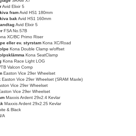
glage
SRAM X7
r
Avid Elixir 5
iva fram
Avid HS1 180mm
kiva bak
Avid HS1 160mm
andtag
Avid Elixir 5
er
FSA No.57B
na XC/BC Primo Riser
pe eller ev. styrstam
Kona XC/Road
olpe
Kona Double Clamp w/offset
tolpsklämma
Kona SeatClamp
g
Kona Race Light LOG
TB Valcon Comp
m
Easton Vice 29er Wheelset
k
Easton Vice 29er Wheelset (SRAM Maxle)
ston Vice 29er Wheelset
aston Vice 29er Wheelset
am
Maxxis Ardent 29x2.4 Kevlar
ak
Maxxis Ardent 29x2.25 Kevlar
te & Black
/A