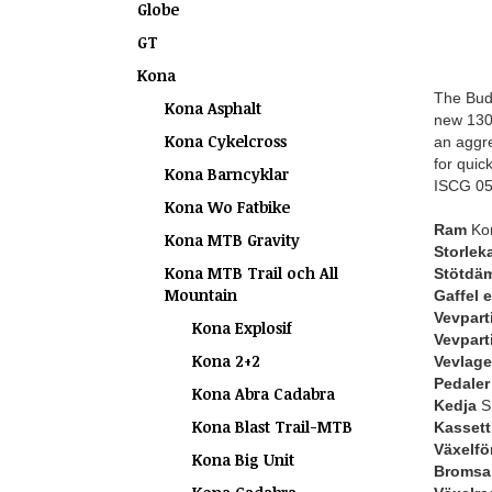
Globe
GT
Kona
The Budd
Kona Asphalt
new 130m
Kona Cykelcross
an aggre
for quic
Kona Barncyklar
ISCG 05 
Kona Wo Fatbike
Ram
Kon
Kona MTB Gravity
Storlek
Kona MTB Trail och All
Stötdä
Mountain
Gaffel 
Vevpart
Kona Explosif
Vevpart
Kona 2+2
Vevlage
Pedaler
Kona Abra Cadabra
Kedja
S
Kona Blast Trail-MTB
Kassett 
Växelfö
Kona Big Unit
Bromsa