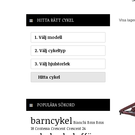
HITTA RÄTT CYKEL
Visa lage
1. Välj modell
2. Välj cykeltyp
3. Välj hjulstorlek
POPULÄRA SÖKORD
barncykel
Bianchi
Bmx
Bmx
18
Contessa
Crescent
Crescent 24