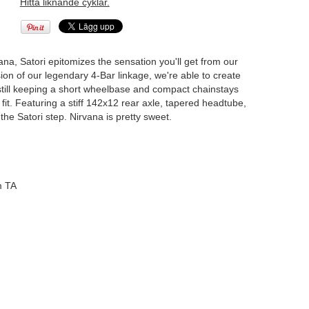
Hitta liknande cyklar.
na, Satori epitomizes the sensation you'll get from our
on of our legendary 4-Bar linkage, we're able to create
le still keeping a short wheelbase and compact chainstays
 fit. Featuring a stiff 142x12 rear axle, tapered headtube,
the Satori step. Nirvana is pretty sweet.
m TA