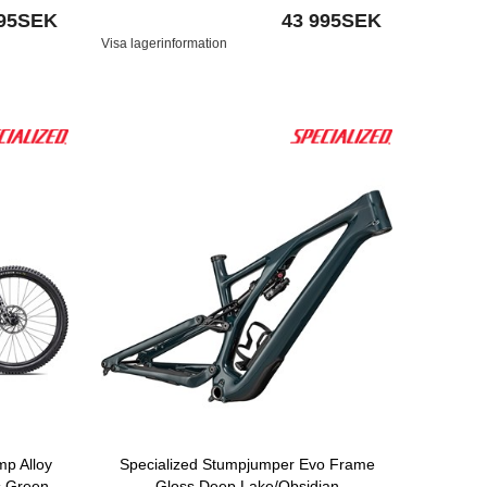
995SEK
43 995SEK
Visa lagerinformation
p Alloy
Specialized Stumpjumper Evo Frame
s Green
Gloss Deep Lake/Obsidian