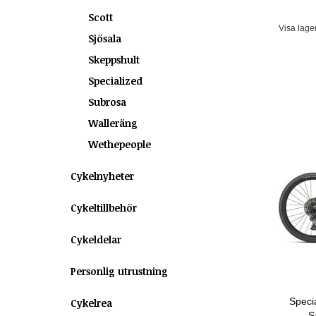
Scott
Visa lage
Sjösala
Skeppshult
Specialized
Subrosa
Walleräng
Wethepeople
Cykelnyheter
Cykeltillbehör
Cykeldelar
Personlig utrustning
Speci
Cykelrea
S