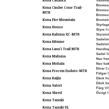
Kona Cadabra
Växelre
Bromsa
Kona Cinder Cone Trail-
Bromssk
MTB
Bromss
Kona Fire Mountain
Bromsh
Styrlag
Kona Honzo
Styre
Ko
Kona Kahuna XC-MTB
Styrstol
Sadelst
Kona Kitsune
Sadels
Kona Lana'i Trail MTB
Handta
Sadel
W
Kona Mahuna
Nav fra
Kona Mohala
Nav ba
Ekrar
Ea
Kona Process Enduro-MTB
Fälgar
E
Kona Raijin
Däck fr
Däck b
Kona Satori
Färg
Whi
Kona Shred
Övrigt
N
Kona Tanuki
Kona Tanuki DL