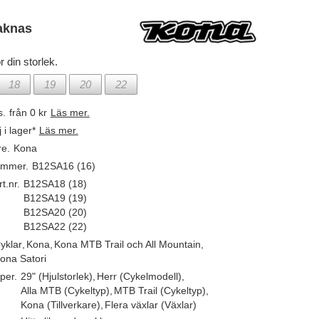
aknas
r din storlek.
18
19
20
22
s.
från 0 kr
Läs mer.
j i lager*
Läs mer.
re.
Kona
ummer.
B12SA16 (16)
t.nr.
B12SA18 (18)
B12SA19 (19)
B12SA20 (20)
B12SA22 (22)
yklar
,
Kona
,
Kona MTB Trail och All Mountain
,
ona Satori
per.
29" (Hjulstorlek)
,
Herr (Cykelmodell)
,
Alla MTB (Cykeltyp)
,
MTB Trail (Cykeltyp)
,
Kona (Tillverkare)
,
Flera växlar (Växlar)