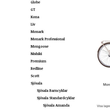
Globe
GT
Kona
Liv
Monark
Monark Professional
Mongoose
Nishiki
Premium
Redline
Scott
Sjösala
Mona
Sjösala Barncyklar
Sjösala Standardcyklar
Sjösala Amanda
Visa lage