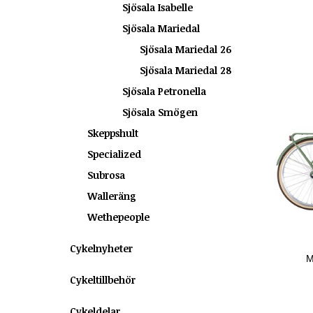
Sjösala Isabelle
Sjösala Mariedal
Sjösala Mariedal 26
Sjösala Mariedal 28
Sjösala Petronella
Sjösala Smögen
Skeppshult
Specialized
Subrosa
Walleräng
Wethepeople
Cykelnyheter
M
Cykeltillbehör
Cykeldelar