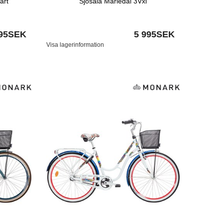
art
Sjösala Mariedal 3Vxl
995SEK
5 995SEK
Visa lagerinformation