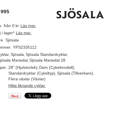
 995
s.
från 0 kr
Läs mer.
j i lager*
Läs mer.
re.
Sjösala
ummer.
YPS2335112
yklar
,
Sjösala
,
Sjösala Standardcyklar
,
jösala Mariedal
,
Sjösala Mariedal 28
per.
28" (Hjulstorlek)
,
Dam (Cykelmodell)
,
Standardcyklar (Cykeltyp)
,
Sjösala (Tillverkare)
,
Flera växlar (Växlar)
Hitta liknande cyklar.