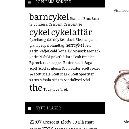
POPULÄRA SÖKORD
Visa lage
barncykel
Bianchi
Bmx
Bmx
18
Contessa
Crescent
Crescent 24
cykel
cykelaffär
damcykel
Cykelkorg
däck
Electra
giant
herrcykel
giant propel
Handtag
Jett
Karin
kedjeskydd
kona
liv
Monark
Monark
karin
Nishiki
pakethållare
Peak
Pedaler
Riprock
rockhopper
Roxter
sadel
Saga
Scott
Scott contessa
Scott roxter
scott roxter
24
scott scale
Scott spark
Scott Sportster
sirrus
Sjösala
skärm
Specialized
Stöd
the
Tova
tove
Trek
NYTT I LAGER
22:07
Crescent Elody 30 Blå matt
Mon
17:36