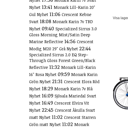
Nyhet
Monark Karin 7v Svart
13:41
Nyhet
Monark Lill-Karin 20"
11:06
Gul Nyhet
Crescent Kebne
Visa lage
18:08
Svart
Monark Karin 7v TBD
09:40
Nyhet
Specialized Sirrus 3.0
Gloss Morning Mist/Satin Deep
14:56
Marine Reflective
Crescent
22:44
Modig M20 29" Grå Nyhet
Specialized Sirrus 2.0 EQ Step-
Through Gloss Forest Green/Black
11:32
Reflective
Monark Lill-Karin
09:59
16" Rosa Nyhet
Monark Karin
21:31
Grön Nyhet
Crescent Elora Röd
18:29
Nyhet
Monark Karin 7v Blå
16:09
Nyhet
Sjösala Mariedal Svart
16:49
Nyhet
Crescent Elvira Vit
22:45
Nyhet
Crescent Åkulla Svart
11:02
matt Nyhet
Crescent Starren
11:02
Grön matt Nyhet
Monark