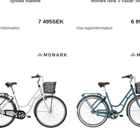
Sjösala Isabelle
Monark Nina 3 Växlar Sv
7 495SEK
6 
rinformation
Visa lagerinformation