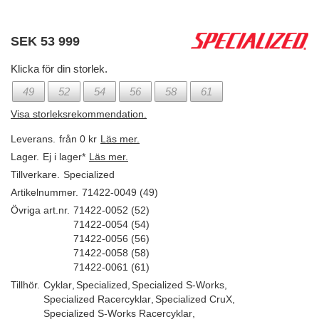
SEK
53 999
Klicka för din storlek.
49
52
54
56
58
61
Visa storleksrekommendation.
Leverans.
från 0 kr
Läs mer.
Lager.
Ej i lager*
Läs mer.
Tillverkare.
Specialized
Artikelnummer.
71422-0049 (49)
Övriga art.nr.
71422-0052 (52)
71422-0054 (54)
71422-0056 (56)
71422-0058 (58)
71422-0061 (61)
Tillhör.
Cyklar
,
Specialized
,
Specialized S-Works
,
Specialized Racercyklar
,
Specialized CruX
,
Specialized S-Works Racercyklar
,