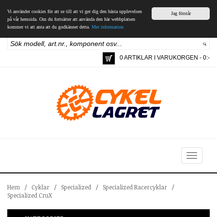
Vi använder cookies för att se till att vi ger dig den bästa upplevelsen
Jag förstår
på vår hemsida. Om du fortsätter att använda den här webbplatsen
kommer vi att anta att du godkänner detta.
Mer information
0 ARTIKLAR I VARUKORGEN - 0:-
Toggle
navigation
Hem
/
Cyklar
/
Specialized
/
Specialized Racercyklar
/
Specialized CruX