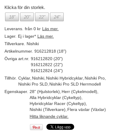
Klicka för din storlek.
18"
20"
22"
24"
Leverans.
från 0 kr
Läs mer.
Lager.
Ej i lager*
Läs mer.
Tillverkare.
Nishiki
Artikelnummer.
916212818 (18")
Övriga art.nr.
916212820 (20")
916212822 (22")
916212824 (24")
Tillhör.
Cyklar
,
Nishiki
,
Nishiki Hybridcyklar
,
Nishiki Pro
,
Nishiki Pro SLD
,
Nishiki Pro SLD Herrmodell
Egenskaper.
28" (Hjulstorlek)
,
Herr (Cykelmodell)
,
Alla Hybridcyklar (Cykeltyp)
,
Hybridcyklar Racer (Cykeltyp)
,
Nishiki (Tillverkare)
,
Flera växlar (Växlar)
Hitta liknande cyklar.