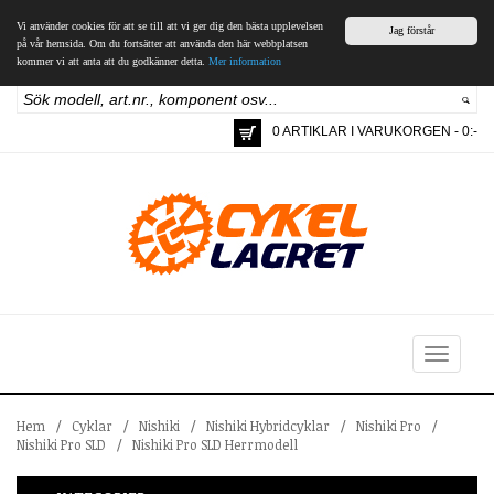
Vi använder cookies för att se till att vi ger dig den bästa upplevelsen
Jag förstår
på vår hemsida. Om du fortsätter att använda den här webbplatsen
kommer vi att anta att du godkänner detta.
Mer information
0 ARTIKLAR I VARUKORGEN - 0:-
Toggle
navigation
Hem
/
Cyklar
/
Nishiki
/
Nishiki Hybridcyklar
/
Nishiki Pro
/
Nishiki Pro SLD
/
Nishiki Pro SLD Herrmodell