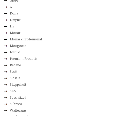
Globe
GT
Kona
Lezyne
Liv
Monark
Monark Professional
Mongoose
Nishiki
Premium Products
Redline
Scott
Sjösala
Skeppshult
SKS
Specialized
Subrosa
Walleräng