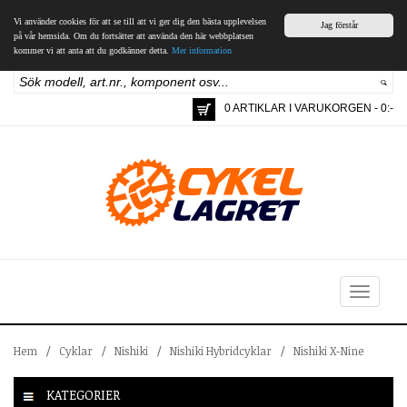
Vi använder cookies för att se till att vi ger dig den bästa upplevelsen
Jag förstår
på vår hemsida. Om du fortsätter att använda den här webbplatsen
kommer vi att anta att du godkänner detta.
Mer information
0 ARTIKLAR I VARUKORGEN - 0:-
Toggle
navigation
Hem
/
Cyklar
/
Nishiki
/
Nishiki Hybridcyklar
/
Nishiki X-Nine
KATEGORIER