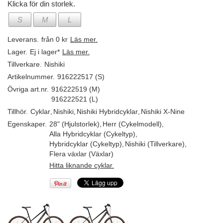
Klicka för din storlek.
S
M
L
Leverans.
från 0 kr
Läs mer.
Lager.
Ej i lager*
Läs mer.
Tillverkare.
Nishiki
Artikelnummer.
916222517 (S)
Övriga art.nr.
916222519 (M)
916222521 (L)
Tillhör.
Cyklar
,
Nishiki
,
Nishiki Hybridcyklar
,
Nishiki X-Nine
Egenskaper.
28" (Hjulstorlek)
,
Herr (Cykelmodell)
,
Alla Hybridcyklar (Cykeltyp)
,
Hybridcyklar (Cykeltyp)
,
Nishiki (Tillverkare)
,
Flera växlar (Växlar)
Hitta liknande cyklar.