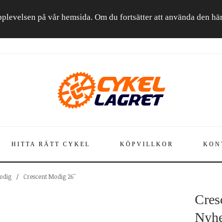
a upplevelsen på vår hemsida. Om du fortsätter att använda den h
HITTA RÄTT CYKEL
KÖPVILLKOR
KON
odig
/
Crescent Modig 26"
Cres
Nyhe