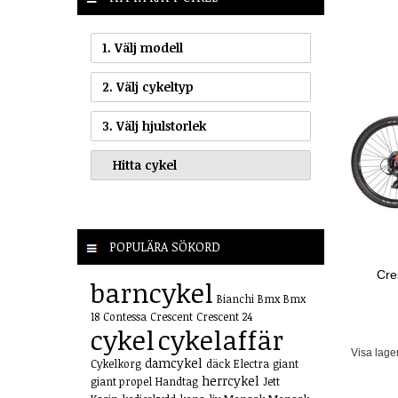
1. Välj modell
2. Välj cykeltyp
3. Välj hjulstorlek
POPULÄRA SÖKORD
Cre
barncykel
Bianchi
Bmx
Bmx
18
Contessa
Crescent
Crescent 24
cykel
cykelaffär
Visa lage
damcykel
Cykelkorg
däck
Electra
giant
herrcykel
giant propel
Handtag
Jett