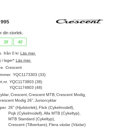
 995
r din storlek.
38
48
s.
från 0 kr
Läs mer.
j i lager*
Läs mer.
re.
Crescent
ummer.
YQC1173303 (33)
t.nr.
YQC1173803 (38)
YQC1174803 (48)
yklar
,
Crescent
,
Crescent MTB
,
Crescent Modig
,
rescent Modig 26"
,
Juniorcyklar
per.
26" (Hjulstorlek)
,
Flick (Cykelmodell)
,
Pojk (Cykelmodell)
,
Alla MTB (Cykeltyp)
,
MTB Standard (Cykeltyp)
,
Crescent (Tillverkare)
,
Flera växlar (Växlar)