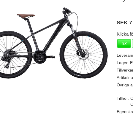
SEK
7
Klicka fö
33
Leveran
Lager.
E
Tillverka
Artikeln
Övriga ar
Tillhör.
C
C
Egenska