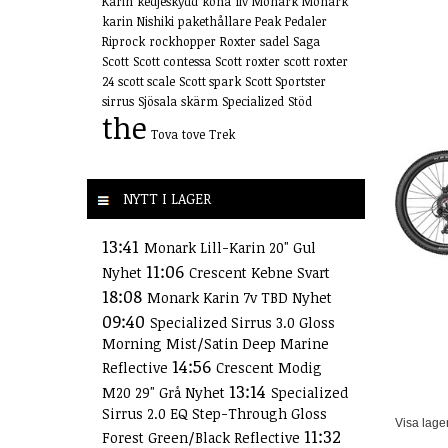
Karin
kedjeskydd
kona
liv
Monark
Monark
karin
Nishiki
pakethållare
Peak
Pedaler
Riprock
rockhopper
Roxter
sadel
Saga
Scott
Scott contessa
Scott roxter
scott roxter
24
scott scale
Scott spark
Scott Sportster
sirrus
Sjösala
skärm
Specialized
Stöd
the
Tova
tove
Trek
NYTT I LAGER
13:41
Monark Lill-Karin 20" Gul
11:06
Nyhet
Crescent Kebne Svart
18:08
Monark Karin 7v TBD Nyhet
09:40
Specialized Sirrus 3.0 Gloss
Morning Mist/Satin Deep Marine
14:56
Reflective
Crescent Modig
13:14
M20 29" Grå Nyhet
Specialized
Sirrus 2.0 EQ Step-Through Gloss
Visa lage
11:32
Forest Green/Black Reflective