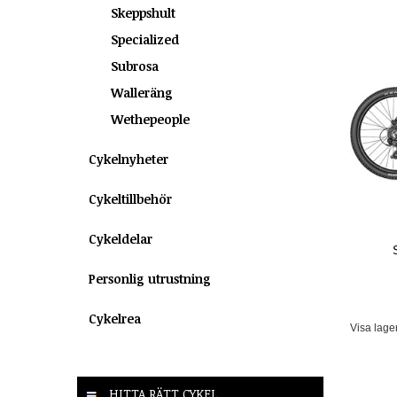
Skeppshult
Specialized
Subrosa
Walleräng
Wethepeople
Cykelnyheter
Cykeltillbehör
Cykeldelar
Personlig utrustning
Cykelrea
Visa lage
HITTA RÄTT CYKEL