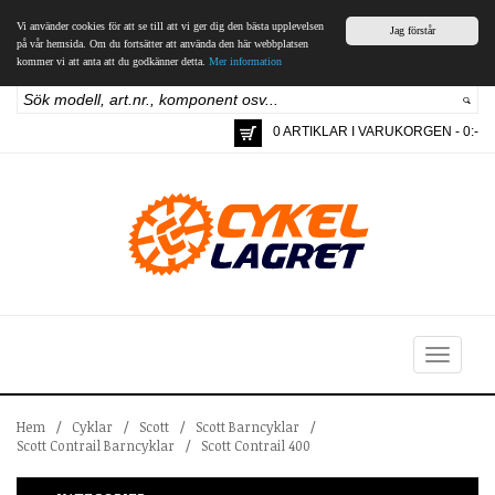
Vi använder cookies för att se till att vi ger dig den bästa upplevelsen
Jag förstår
på vår hemsida. Om du fortsätter att använda den här webbplatsen
kommer vi att anta att du godkänner detta.
Mer information
0 ARTIKLAR I VARUKORGEN - 0:-
Toggle
navigation
Hem
/
Cyklar
/
Scott
/
Scott Barncyklar
/
Scott Contrail Barncyklar
/
Scott Contrail 400