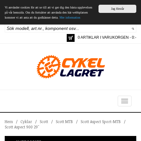
Vi använder cookies för att se till att vi ger dig den bästa upplevelsen
Jag förstår
på vår hemsida. Om du fortsätter att använda den här webbplatsen
kommer vi att anta att du godkänner detta.
Mer information
0 ARTIKLAR I VARUKORGEN - 0:-
Toggle
navigation
Hem
/
Cyklar
/
Scott
/
Scott MTB
/
Scott Aspect Sport-MTB
/
Scott Aspect 900 29"