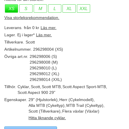
XS
S
M
L
XL
XXL
Visa storleksrekommendation.
Leverans.
från 0 kr
Läs mer.
Lager.
Ej i lager*
Läs mer.
Tillverkare.
Scott
Artikelnummer.
296298004 (XS)
Övriga art.nr.
296298006 (S)
296298008 (M)
296298010 (L)
296298012 (XL)
296298014 (XXL)
Tillhör.
Cyklar
,
Scott
,
Scott MTB
,
Scott Aspect Sport-MTB
,
Scott Aspect 900 29"
Egenskaper.
29" (Hjulstorlek)
,
Herr (Cykelmodell)
,
Alla MTB (Cykeltyp)
,
MTB Trail (Cykeltyp)
,
Scott (Tillverkare)
,
Flera växlar (Växlar)
Hitta liknande cyklar.