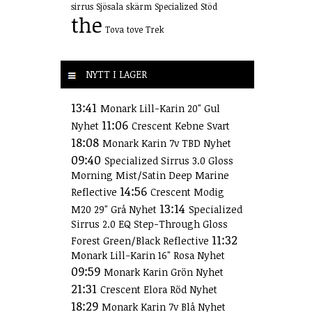
sirrus
Sjösala
skärm
Specialized
Stöd
the
Tova
tove
Trek
NYTT I LAGER
13:41
Monark Lill-Karin 20" Gul
11:06
Nyhet
Crescent Kebne Svart
18:08
Monark Karin 7v TBD Nyhet
09:40
Specialized Sirrus 3.0 Gloss
Morning Mist/Satin Deep Marine
14:56
Reflective
Crescent Modig
13:14
M20 29" Grå Nyhet
Specialized
Sirrus 2.0 EQ Step-Through Gloss
11:32
Forest Green/Black Reflective
Monark Lill-Karin 16" Rosa Nyhet
09:59
Monark Karin Grön Nyhet
21:31
Crescent Elora Röd Nyhet
18:29
Monark Karin 7v Blå Nyhet