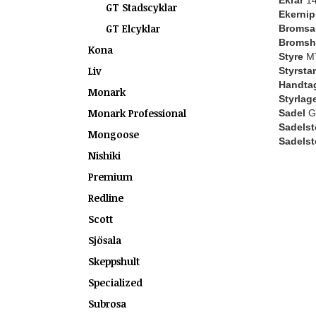
Ekrar
14
GT Stadscyklar
Ekernip
GT Elcyklar
Bromsa
Bromsh
Kona
Styre
MT
Liv
Styrsta
Handtag 
Monark
Styrlag
Monark Professional
Sadel
G
Sadelst
Mongoose
Sadels
Nishiki
Premium
Redline
Scott
Sjösala
Skeppshult
Specialized
Subrosa