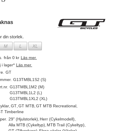
aknas
r din storlek.
M
L
XL
s.
från 0 kr
Läs mer.
j i lager*
Läs mer.
re.
GT
ummer.
G13TMBL1S2 (S)
t.nr.
G13TMBL1M2 (M)
G13TMBL1L2 (L)
G13TMBL1XL2 (XL)
yklar
,
GT
,
GT MTB
,
GT MTB Recreational
,
T Timberline
per.
29" (Hjulstorlek)
,
Herr (Cykelmodell)
,
Alla MTB (Cykeltyp)
,
MTB Trail (Cykeltyp)
,
GT (Tillverkare)
,
Flera växlar (Växlar)