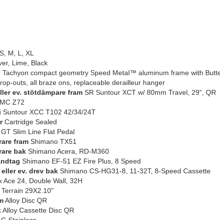
S, M, L, XL
ver, Lime, Black
Tachyon compact geometry Speed Metal™ aluminum frame with Butted 
rop-outs, all braze ons, replaceable derailleur hanger
eller ev. stötdämpare fram
SR Suntour XCT w/ 80mm Travel, 29", QR
MC Z72
i
Suntour XCC T102 42/34/24T
r
Cartridge Sealed
GT Slim Line Flat Pedal
rare fram
Shimano TX51
rare bak
Shimano Acera, RD-M360
andtag
Shimano EF-51 EZ Fire Plus, 8 Speed
eller ev. drev bak
Shimano CS-HG31-8, 11-32T, 8-Speed Cassette
x Ace 24, Double Wall, 32H
 Terrain 29X2.10"
m
Alloy Disc QR
k
Alloy Cassette Disc QR