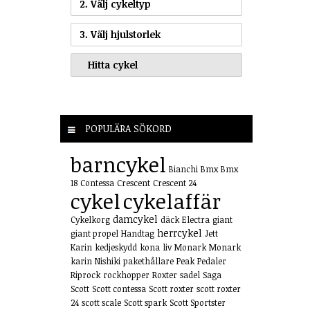
2. Välj cykeltyp
3. Välj hjulstorlek
POPULÄRA SÖKORD
barncykel
Bianchi
Bmx
Bmx
18
Contessa
Crescent
Crescent 24
cykel
cykelaffär
damcykel
Cykelkorg
däck
Electra
giant
herrcykel
giant propel
Handtag
Jett
Karin
kedjeskydd
kona
liv
Monark
Monark
karin
Nishiki
pakethållare
Peak
Pedaler
Riprock
rockhopper
Roxter
sadel
Saga
Scott
Scott contessa
Scott roxter
scott roxter
24
scott scale
Scott spark
Scott Sportster