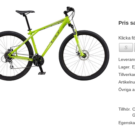
Pris s
Klicka fö
S
Leveran
Lager.
E
Tillverka
Artikeln
Övriga ar
Tillhör.
C
G
Egenska