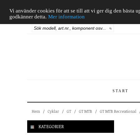
Vi använder cookies för att se till att vi ger dig den bäst
godkänner detta.
Mer information
START
Hem
/
Cyklar
/
GT
/
GT MTB
/
GT MTB Recreational
KATEGORIER