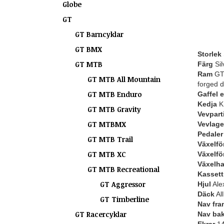
Globe
GT
GT Barncyklar
GT BMX
Storlek
GT MTB
Färg
Sil
Ram
GT 
GT MTB All Mountain
forged d
GT MTB Enduro
Gaffel 
Kedja
K
GT MTB Gravity
Vevpart
GT MTBMX
Vevlage
Pedaler
GT MTB Trail
Växelfö
GT MTB XC
Växelfö
Växelh
GT MTB Recreational
Kassett 
GT Aggressor
Hjul
Ale
Däck
All
GT Timberline
Nav fra
GT Racercyklar
Nav ba