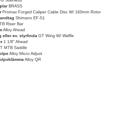
G Stainless
plar
BRASS
r
Promax Forged Caliper Cable Disc W/ 160mm Rotor
andtag
Shimano EF-51
B Riser Bar
m
Alloy Ahead
eller ev. styrlinda
GT Wing W/ Waffle
er
1 1/8" Ahead
T MTB Saddle
olpe
Alloy Micro Adjust
tolpsklämma
Alloy QR