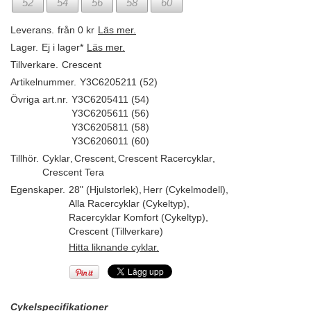
52
54
56
58
60
Leverans.
från 0 kr
Läs mer.
Lager.
Ej i lager*
Läs mer.
Tillverkare.
Crescent
Artikelnummer.
Y3C6205211 (52)
Övriga art.nr.
Y3C6205411 (54)
Y3C6205611 (56)
Y3C6205811 (58)
Y3C6206011 (60)
Tillhör.
Cyklar
,
Crescent
,
Crescent Racercyklar
,
Crescent Tera
Egenskaper.
28" (Hjulstorlek)
,
Herr (Cykelmodell)
,
Alla Racercyklar (Cykeltyp)
,
Racercyklar Komfort (Cykeltyp)
,
Crescent (Tillverkare)
Hitta liknande cyklar.
Cykelspecifikationer