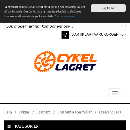
Vi använder cookies för att se till att vi ger dig den bästa upplevelsen
Jag förstår
på vår hemsida. Om du fortsätter att använda den här webbplatsen
kommer vi att anta att du godkänner detta.
Mer information
0 ARTIKLAR I VARUKORGEN - 0:-
Toggle
navigation
Hem
/
Cyklar
/
Crescent
/
Crescent Racercyklar
/
Crescent Tera
KATEGORIER