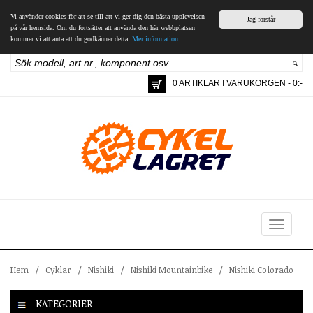
Vi använder cookies för att se till att vi ger dig den bästa upplevelsen
Jag förstår
på vår hemsida. Om du fortsätter att använda den här webbplatsen
kommer vi att anta att du godkänner detta.
Mer information
0 ARTIKLAR I VARUKORGEN - 0:-
Toggle
navigation
Hem
/
Cyklar
/
Nishiki
/
Nishiki Mountainbike
/
Nishiki Colorado
KATEGORIER