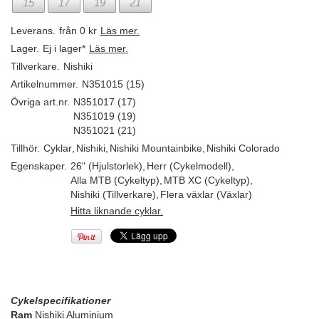
15
17
19
21
Leverans.
från 0 kr
Läs mer.
Lager.
Ej i lager*
Läs mer.
Tillverkare.
Nishiki
Artikelnummer.
N351015 (15)
Övriga art.nr.
N351017 (17)
N351019 (19)
N351021 (21)
Tillhör.
Cyklar
,
Nishiki
,
Nishiki Mountainbike
,
Nishiki Colorado
Egenskaper.
26" (Hjulstorlek)
,
Herr (Cykelmodell)
,
Alla MTB (Cykeltyp)
,
MTB XC (Cykeltyp)
,
Nishiki (Tillverkare)
,
Flera växlar (Växlar)
Hitta liknande cyklar.
Cykelspecifikationer
Ram
Nishiki Aluminium