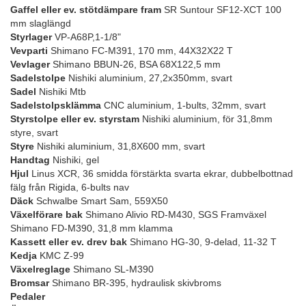
Gaffel eller ev. stötdämpare fram
SR Suntour SF12-XCT 100
mm slaglängd
Styrlager
VP-A68P,1-1/8"
Vevparti
Shimano FC-M391, 170 mm, 44X32X22 T
Vevlager
Shimano BBUN-26, BSA 68X122,5 mm
Sadelstolpe
Nishiki aluminium, 27,2x350mm, svart
Sadel
Nishiki Mtb
Sadelstolpsklämma
CNC aluminium, 1-bults, 32mm, svart
Styrstolpe eller ev. styrstam
Nishiki aluminium, för 31,8mm
styre, svart
Styre
Nishiki aluminium, 31,8X600 mm, svart
Handtag
Nishiki, gel
Hjul
Linus XCR, 36 smidda förstärkta svarta ekrar, dubbelbottnad
fälg från Rigida, 6-bults nav
Däck
Schwalbe Smart Sam, 559X50
Växelförare bak
Shimano Alivio RD-M430, SGS Framväxel
Shimano FD-M390, 31,8 mm klamma
Kassett eller ev. drev bak
Shimano HG-30, 9-delad, 11-32 T
Kedja
KMC Z-99
Växelreglage
Shimano SL-M390
Bromsar
Shimano BR-395, hydraulisk skivbroms
Pedaler