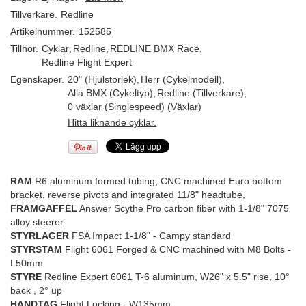
Tillverkare.
Redline
Artikelnummer.
152585
Tillhör.
Cyklar
,
Redline
,
REDLINE BMX Race
,
Redline Flight Expert
Egenskaper.
20" (Hjulstorlek)
,
Herr (Cykelmodell)
,
Alla BMX (Cykeltyp)
,
Redline (Tillverkare)
,
0 växlar (Singlespeed) (Växlar)
Hitta liknande cyklar.
RAM
R6 aluminum formed tubing, CNC machined Euro bottom
bracket, reverse pivots and integrated 11/8" headtube,
FRAMGAFFEL
Answer Scythe Pro carbon fiber with 1-1/8" 7075
alloy steerer
STYRLAGER
FSA Impact 1-1/8" - Campy standard
STYRSTAM
Flight 6061 Forged & CNC machined with M8 Bolts -
L50mm
STYRE
Redline Expert 6061 T-6 aluminum, W26" x 5.5" rise, 10°
back , 2° up
HANDTAG
Flight Locking - W135mm