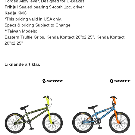
Forged Alloy lever, Designed for U-Brakes
Frihjul
Sealed bearing 9-tooth 1pc. driver
Kedja
KMC
*This pricing vaild in USA only.
Specs & pricing Subject to Change
**Taiwan Models:
Eastern Truffle Grips, Kenda Kontact 20”x2.25”, Kenda Kontact
20”x2.25”
Liknande artiklar.