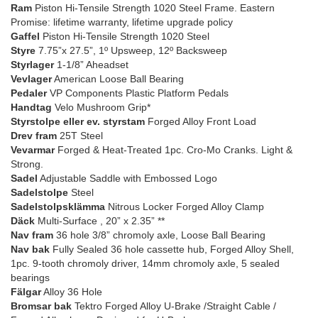
Ram
Piston Hi-Tensile Strength 1020 Steel Frame. Eastern
Promise: lifetime warranty, lifetime upgrade policy
Gaffel
Piston Hi-Tensile Strength 1020 Steel
Styre
7.75”x 27.5”, 1º Upsweep, 12º Backsweep
Styrlager
1-1/8” Aheadset
Vevlager
American Loose Ball Bearing
Pedaler
VP Components Plastic Platform Pedals
Handtag
Velo Mushroom Grip*
Styrstolpe eller ev. styrstam
Forged Alloy Front Load
Drev fram
25T Steel
Vevarmar
Forged & Heat-Treated 1pc. Cro-Mo Cranks. Light &
Strong.
Sadel
Adjustable Saddle with Embossed Logo
Sadelstolpe
Steel
Sadelstolpsklämma
Nitrous Locker Forged Alloy Clamp
Däck
Multi-Surface , 20” x 2.35” **
Nav fram
36 hole 3/8” chromoly axle, Loose Ball Bearing
Nav bak
Fully Sealed 36 hole cassette hub, Forged Alloy Shell,
1pc. 9-tooth chromoly driver, 14mm chromoly axle, 5 sealed
bearings
Fälgar
Alloy 36 Hole
Bromsar bak
Tektro Forged Alloy U-Brake /Straight Cable /