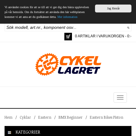
Vi använder cookies för att se till att vi ger dig den bästa upplevelsen
Jag förstår
på vår hemsida. Om du fortsätter att använda den här webbplatsen
kommer vi att anta att du godkänner detta.
Mer information
0 ARTIKLAR I VARUKORGEN - 0:-
Toggle
navigation
Hem
/
Cyklar
/
Eastern
/
BMX Beginner
/
Eastern Bikes Piston
KATEGORIER