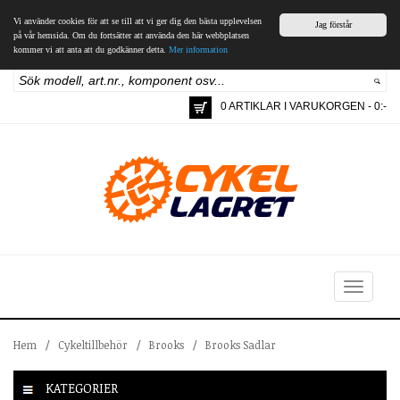
Vi använder cookies för att se till att vi ger dig den bästa upplevelsen
Jag förstår
på vår hemsida. Om du fortsätter att använda den här webbplatsen
kommer vi att anta att du godkänner detta.
Mer information
0 ARTIKLAR I VARUKORGEN - 0:-
Toggle
navigation
Hem
/
Cykeltillbehör
/
Brooks
/
Brooks Sadlar
KATEGORIER