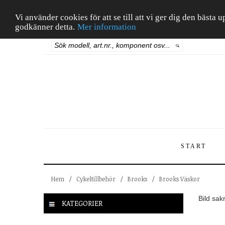
Vi använder cookies för att se till att vi ger dig den bäst
godkänner detta.
Mer information
START
Hem
/
Cykeltillbehör
/
Brooks
/
Brooks Väskor
Bild sak
KATEGORIER