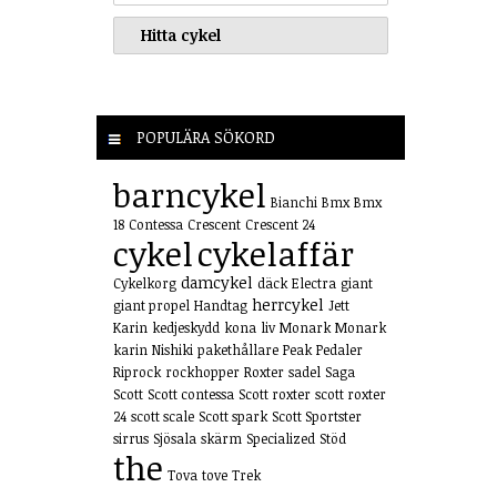
POPULÄRA SÖKORD
barncykel
Bianchi
Bmx
Bmx
18
Contessa
Crescent
Crescent 24
cykel
cykelaffär
damcykel
Cykelkorg
däck
Electra
giant
herrcykel
giant propel
Handtag
Jett
Karin
kedjeskydd
kona
liv
Monark
Monark
karin
Nishiki
pakethållare
Peak
Pedaler
Riprock
rockhopper
Roxter
sadel
Saga
Scott
Scott contessa
Scott roxter
scott roxter
24
scott scale
Scott spark
Scott Sportster
sirrus
Sjösala
skärm
Specialized
Stöd
the
Tova
tove
Trek