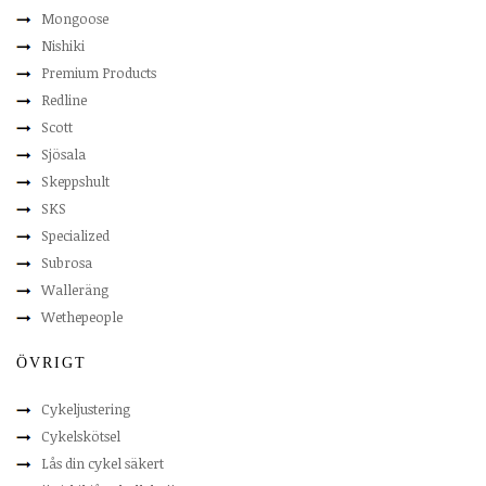
Mongoose
Nishiki
Premium Products
Redline
Scott
Sjösala
Skeppshult
SKS
Specialized
Subrosa
Walleräng
Wethepeople
ÖVRIGT
Cykeljustering
Cykelskötsel
Lås din cykel säkert