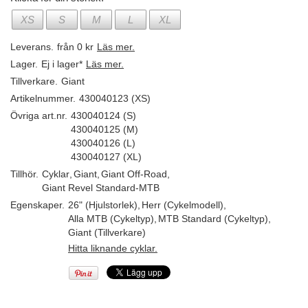
XS
S
M
L
XL
Leverans.
från 0 kr
Läs mer.
Lager.
Ej i lager*
Läs mer.
Tillverkare.
Giant
Artikelnummer.
430040123 (XS)
Övriga art.nr.
430040124 (S)
430040125 (M)
430040126 (L)
430040127 (XL)
Tillhör.
Cyklar
,
Giant
,
Giant Off-Road
,
Giant Revel Standard-MTB
Egenskaper.
26" (Hjulstorlek)
,
Herr (Cykelmodell)
,
Alla MTB (Cykeltyp)
,
MTB Standard (Cykeltyp)
,
Giant (Tillverkare)
Hitta liknande cyklar.