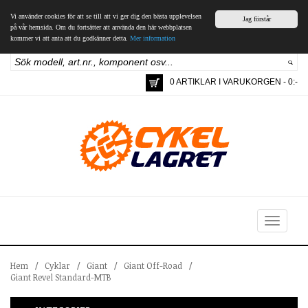
Vi använder cookies för att se till att vi ger dig den bästa upplevelsen
Jag förstår
på vår hemsida. Om du fortsätter att använda den här webbplatsen
kommer vi att anta att du godkänner detta.
Mer information
0 ARTIKLAR I VARUKORGEN - 0:-
Toggle
navigation
Hem
/
Cyklar
/
Giant
/
Giant Off-Road
/
Giant Revel Standard-MTB