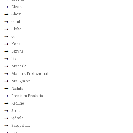
Electra
Ghost
Giant
Globe
GT
Kona
Lezyne
Liv
Monark
Monark Professional
Mongoose
Nishiki
Premium Products
Redline
Scott
Sjösala
Skeppshult
SKS