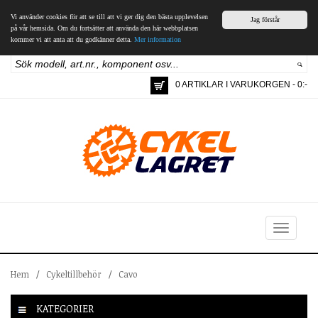
Vi använder cookies för att se till att vi ger dig den bästa upplevelsen
Jag förstår
på vår hemsida. Om du fortsätter att använda den här webbplatsen
kommer vi att anta att du godkänner detta.
Mer information
0 ARTIKLAR I VARUKORGEN - 0:-
Toggle
navigation
Hem
/
Cykeltillbehör
/
Cavo
KATEGORIER