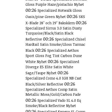
Gloss Purple Haze/pistachio Nyhet
00:26
Specialized Hotwalk Gloss
00:26
Oasis/pine Green Nyhet
SKS
00:26
X-Blade 28" och 29" Bakskärm
Specialized Sirrus 3.0 Satin Dusty
Turquoise/Black/Satin Black
00:26
Reflective
Specialized Chisel
Hardtail Satin Smoke/Gloss Tarmac
00:26
Black
Specialized Aethos
Sport Gloss Fog Tint Carbon Dune
00:26
White Nyhet
Specialized
Diverge E5 Elite Satin White
00:26
Sage/Taupe Nyhet
Specialized Como 4.0 IGH NB Cast
00:26
Black/Silver Reflective
Specialized Aethos Comp Satin
Metallic Moss/Gold/Carbon Fade
00:26
Specialized Vado SL 4.0 Eq
Smoke/Black Reflective Nyhet
00:26
Specialized Kenevo SL Comp