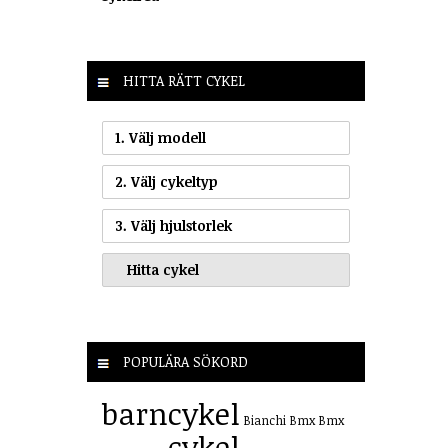
HITTA RÄTT CYKEL
1. Välj modell
2. Välj cykeltyp
3. Välj hjulstorlek
POPULÄRA SÖKORD
barncykel
Bianchi
Bmx
Bmx
cykel