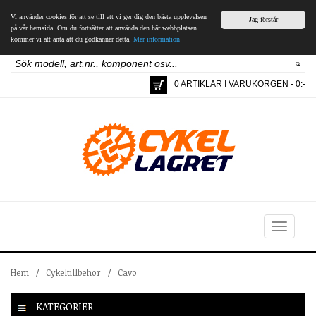
Vi använder cookies för att se till att vi ger dig den bästa upplevelsen
Jag förstår
på vår hemsida. Om du fortsätter att använda den här webbplatsen
kommer vi att anta att du godkänner detta.
Mer information
0 ARTIKLAR I VARUKORGEN - 0:-
Toggle
navigation
Hem
/
Cykeltillbehör
/
Cavo
KATEGORIER