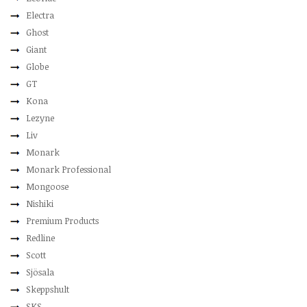
Electra
Ghost
Giant
Globe
GT
Kona
Lezyne
Liv
Monark
Monark Professional
Mongoose
Nishiki
Premium Products
Redline
Scott
Sjösala
Skeppshult
SKS