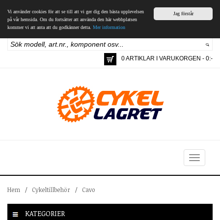
Vi använder cookies för att se till att vi ger dig den bästa upplevelsen
Jag förstår
på vår hemsida. Om du fortsätter att använda den här webbplatsen
kommer vi att anta att du godkänner detta.
Mer information
0 ARTIKLAR I VARUKORGEN - 0:-
Toggle
navigation
Hem
/
Cykeltillbehör
/
Cavo
KATEGORIER