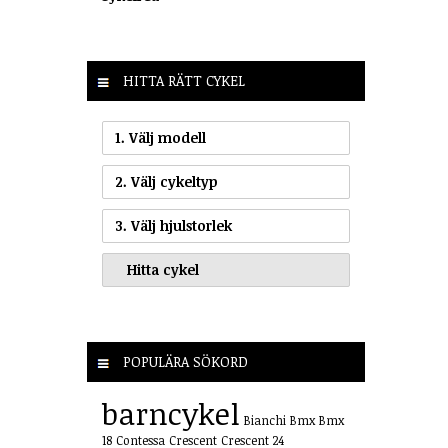
HITTA RÄTT CYKEL
1. Välj modell
2. Välj cykeltyp
3. Välj hjulstorlek
POPULÄRA SÖKORD
barncykel
Bianchi
Bmx
Bmx
18
Contessa
Crescent
Crescent 24