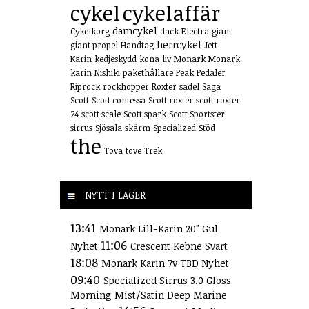
cykel
cykelaffär
damcykel
Cykelkorg
däck
Electra
giant
herrcykel
giant propel
Handtag
Jett
Karin
kedjeskydd
kona
liv
Monark
Monark
karin
Nishiki
pakethållare
Peak
Pedaler
Riprock
rockhopper
Roxter
sadel
Saga
Scott
Scott contessa
Scott roxter
scott roxter
24
scott scale
Scott spark
Scott Sportster
sirrus
Sjösala
skärm
Specialized
Stöd
the
Tova
tove
Trek
NYTT I LAGER
13:41
Monark Lill-Karin 20" Gul
11:06
Nyhet
Crescent Kebne Svart
18:08
Monark Karin 7v TBD Nyhet
09:40
Specialized Sirrus 3.0 Gloss
Morning Mist/Satin Deep Marine