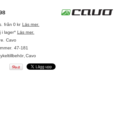
98
s.
från 0 kr
Läs mer.
j i lager*
Läs mer.
re.
Cavo
ummer.
47-181
ykeltillbehör
,
Cavo