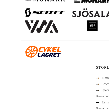
STOR
Bian
Scot
Speci
Ramstor
Rams
Barncyk