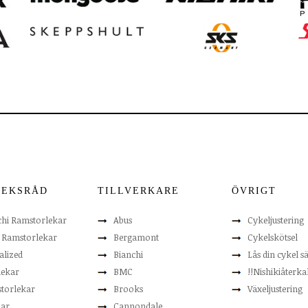
LEKSRÅD
TILLVERKARE
ÖVRIGT
chi Ramstorlekar
Abus
Cykeljustering
t Ramstorlekar
Bergamont
Cykelskötsel
alized
Bianchi
Lås din cykel s
lekar
BMC
!!Nishikiåterkal
torlekar
Brooks
Växeljustering
lar
Cannondale