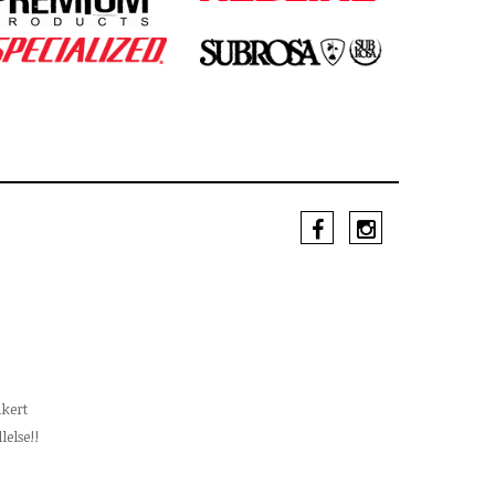
äkert
lelse!!