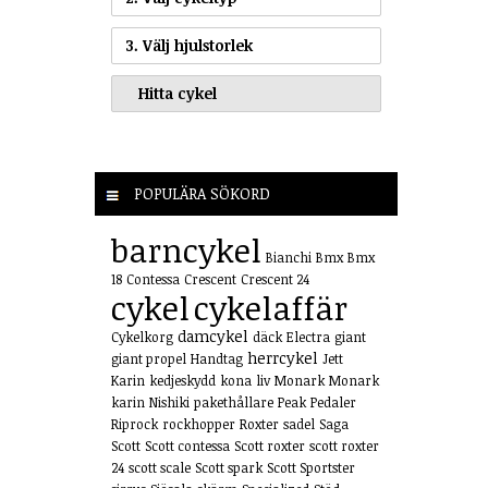
3. Välj hjulstorlek
POPULÄRA SÖKORD
barncykel
Bianchi
Bmx
Bmx
18
Contessa
Crescent
Crescent 24
cykel
cykelaffär
damcykel
Cykelkorg
däck
Electra
giant
herrcykel
giant propel
Handtag
Jett
Karin
kedjeskydd
kona
liv
Monark
Monark
karin
Nishiki
pakethållare
Peak
Pedaler
Riprock
rockhopper
Roxter
sadel
Saga
Scott
Scott contessa
Scott roxter
scott roxter
24
scott scale
Scott spark
Scott Sportster