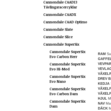
Cannondale CAAD13
Tävlingsracercyklar
Cannondale CAADX
Cannondale CAAD Optimo
Cannondale Slate
Cannondale Slice
Cannondale SuperSix
Cannondale SuperSix
RAM
Sup
Evo Carbon Herr
GAFFE
Cannondale SuperSix
VEVPAR
Evo Hi-Mod
VEVLA
VÄXEL
Cannondale SuperSix
DREV 
Evo Nano
KEDJA
Cannondale SuperSix
VÄXEL
Evo Carbon Dam
VÄXEL
HJUL
Ma
Cannondale SuperSix
NAV
Mav
Dam
DÄCK
Ma