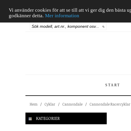
Vi använder cookies för att se till att vi ger dig den bäst
godkänner detta.
Mer information
START
Hem
/
Cyklar
/
Cannondale
/
Cannondale Racercyklar
KATEGORIER