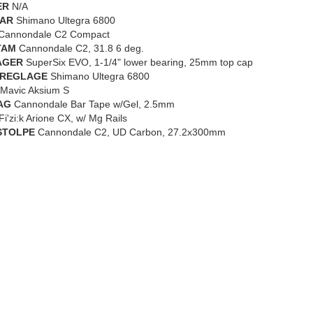
ER
N/A
AR
Shimano Ultegra 6800
Cannondale C2 Compact
TAM
Cannondale C2, 31.8 6 deg.
AGER
SuperSix EVO, 1-1/4" lower bearing, 25mm top cap
REGLAGE
Shimano Ultegra 6800
Mavic Aksium S
AG
Cannondale Bar Tape w/Gel, 2.5mm
i'zi:k Arione CX, w/ Mg Rails
STOLPE
Cannondale C2, UD Carbon, 27.2x300mm