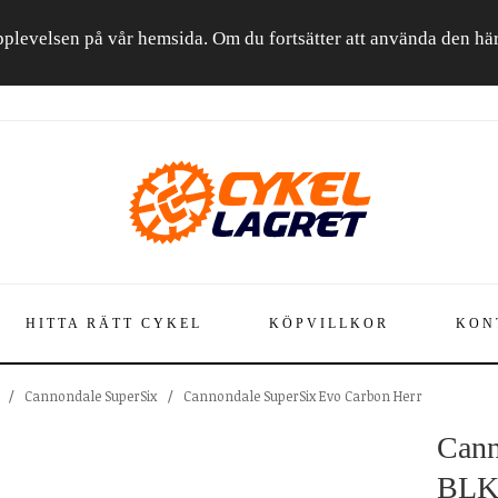
a upplevelsen på vår hemsida. Om du fortsätter att använda den h
HITTA RÄTT CYKEL
KÖPVILLKOR
KON
/
Cannondale SuperSix
/
Cannondale SuperSix Evo Carbon Herr
Cann
BL