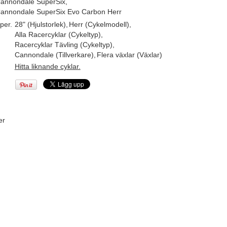
annondale SuperSix
,
annondale SuperSix Evo Carbon Herr
per.
28" (Hjulstorlek)
,
Herr (Cykelmodell)
,
Alla Racercyklar (Cykeltyp)
,
Racercyklar Tävling (Cykeltyp)
,
Cannondale (Tillverkare)
,
Flera växlar (Växlar)
Hitta liknande cyklar.
er