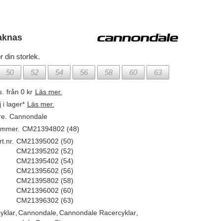
aknas
r din storlek.
50
52
54
56
58
60
63
s.
från 0 kr
Läs mer.
j i lager*
Läs mer.
re.
Cannondale
ummer.
CM21394802 (48)
t.nr.
CM21395002 (50)
CM21395202 (52)
CM21395402 (54)
CM21395602 (56)
CM21395802 (58)
CM21396002 (60)
CM21396302 (63)
yklar
,
Cannondale
,
Cannondale Racercyklar
,