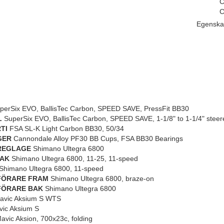
C
C
Egenska
erSix EVO, BallisTec Carbon, SPEED SAVE, PressFit BB30
L
SuperSix EVO, BallisTec Carbon, SPEED SAVE, 1-1/8" to 1-1/4" steer
TI
FSA SL-K Light Carbon BB30, 50/34
GER
Cannondale Alloy PF30 BB Cups, FSA BB30 Bearings
REGLAGE
Shimano Ultegra 6800
BAK
Shimano Ultegra 6800, 11-25, 11-speed
Shimano Ultegra 6800, 11-speed
FÖRARE FRAM
Shimano Ultegra 6800, braze-on
FÖRARE BAK
Shimano Ultegra 6800
vic Aksium S WTS
ic Aksium S
vic Aksion, 700x23c, folding