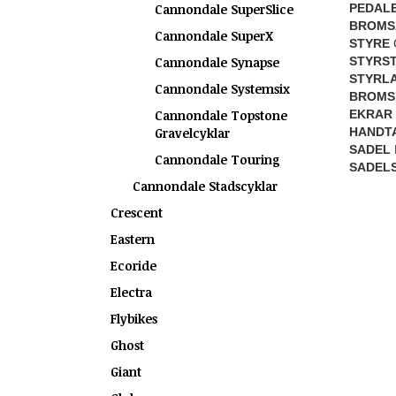
Cannondale SuperSlice
PEDAL
BROMS
Cannondale SuperX
STYRE
Cannondale Synapse
STYRS
STYRL
Cannondale Systemsix
BROMS
Cannondale Topstone
EKRAR
Gravelcyklar
HANDT
SADEL
F
Cannondale Touring
SADEL
Cannondale Stadscyklar
Crescent
Eastern
Ecoride
Electra
Flybikes
Ghost
Giant