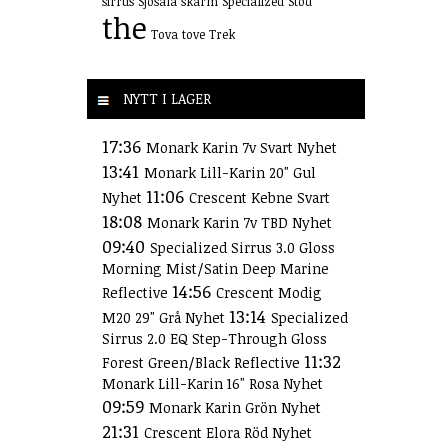
sirrus
Sjösala
skärm
Specialized
Stöd
the
Tova
tove
Trek
NYTT I LAGER
17:36
Monark Karin 7v Svart Nyhet
13:41
Monark Lill-Karin 20" Gul
11:06
Nyhet
Crescent Kebne Svart
18:08
Monark Karin 7v TBD Nyhet
09:40
Specialized Sirrus 3.0 Gloss
Morning Mist/Satin Deep Marine
14:56
Reflective
Crescent Modig
13:14
M20 29" Grå Nyhet
Specialized
Sirrus 2.0 EQ Step-Through Gloss
11:32
Forest Green/Black Reflective
Monark Lill-Karin 16" Rosa Nyhet
09:59
Monark Karin Grön Nyhet
21:31
Crescent Elora Röd Nyhet