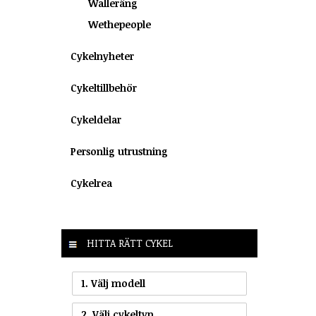
Walleräng
Wethepeople
Cykelnyheter
Cykeltillbehör
Cykeldelar
Personlig utrustning
Cykelrea
HITTA RÄTT CYKEL
1. Välj modell
2. Välj cykeltyp