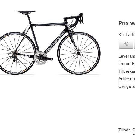
Pris s
Klicka fö
48
Leveran
Lager.
E
Tillverka
Artikeln
Övriga ar
Tillhör.
C